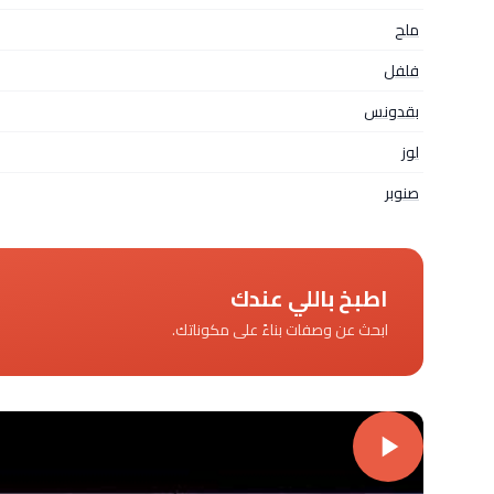
ملح
فلفل
بقدونس
لوز
صنوبر
اطبخ باللي عندك
ابحث عن وصفات بناءً على مكوناتك.