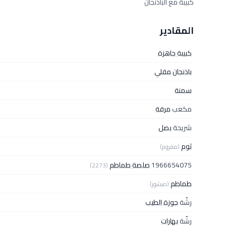
كبيبة مع الباذنجان
المقادير
كبيبة جاهزة
باذنجان مقلي
سمنة
مكعب
مرقة
شريحة
بصل
ثوم
(مفروم)
1966654075
صلصة طماطم
(2273)
طماطم
(مبشور)
رشّة
جوزة الطيب
رشّة
بهارات