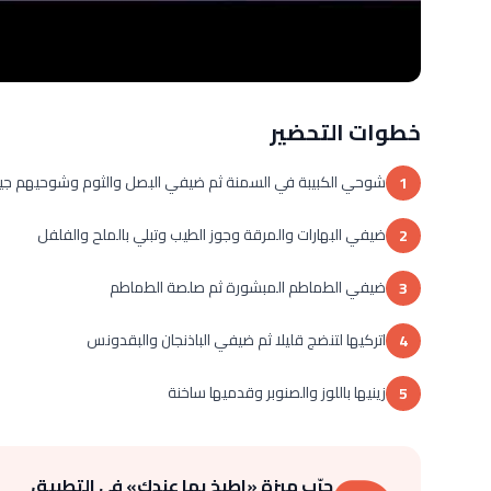
خطوات التحضير
شوحي الكبيبة في السمنة ثم ضيفي البصل والثوم وشوحيهم جيد
1
ضيفي البهارات والمرقة وجوز الطيب وتبلي بالملح والفلفل
2
ضيفي الطماطم المبشورة ثم صلصة الطماطم
3
اتركيها لتنضج قليلا ثم ضيفي الباذنجان والبقدونس
4
زينيها باللوز والصنوبر وقدميها ساخنة
5
جرّب ميزة «اطبخ بما عندك» في التطبيق