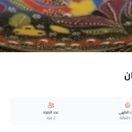
ن
 الطهي
عدد الافراد
ة
2 فرد