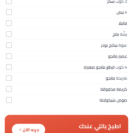
2 كوب
سكر
4
بيض
فانيلا
رشّة
ملح
عبوة
بيكنج بودر
عصير مانجو
4 كوب
قطع مانجو صغيرة
شريحة
مانجو
كريمة مخفوقة
صوص شيكولاتة
اطبخ باللي عندك
جربه الآن