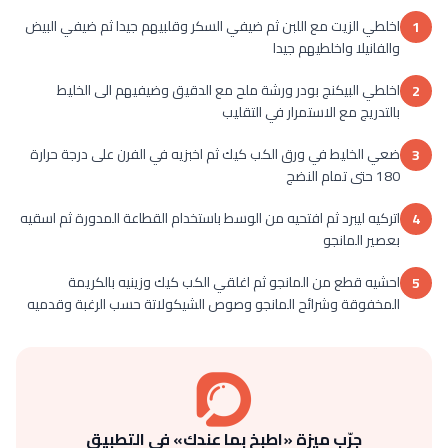
اخلطي الزيت مع اللبن ثم ضيفي السكر وقلبيهم جيدا ثم ضيفي البيض
1
والفانيلا واخلطيهم جيدا
اخلطي البيكنج بودر ورشة ملح مع الدقيق وضيفيهم الى الخليط
2
بالتدريج مع الاستمرار في التقليب
ضعي الخليط في ورق الكب كيك ثم اخبزيه في الفرن على درجة حرارة
3
180 حتى تمام النضج
اتركيه ليبرد ثم افتحيه من الوسط باستخدام القطاعة المدورة ثم اسقيه
4
بعصير المانجو
احشيه قطع من المانجو ثم اغلقي الكب كيك وزينيه بالكريمة
5
المخفوقة وشرائح المانجو وصوص الشيكولاتة حسب الرغبة وقدميه
جرّب ميزة «اطبخ بما عندك» في التطبيق