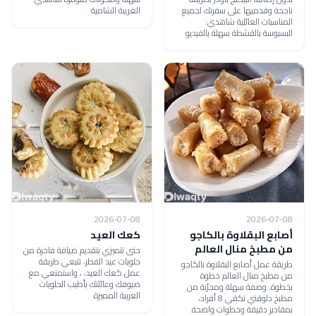
ناجحة وقدميها على سفرتك لجميع
الغريبة الشامية
المناسبات العائلية شاهدي:
البسبوسة بالقشطة سهلة بالفيديو
2026-07-08
2026-07-08
أصابع البقلاوة بالكاجو
كعك العيد
من مطبخ منال العالم
حتى تتميزي بتقديم ضيافة فاخرة من
حلويات عيد الفطر، تتبعي طريقة
طريقة عمل أصابع البقلاوة بالكاجو
عمل كعك العيد، ، واستمتعي مع
من مطبخ منال العالم خطوة
ضيوفك وعائلتك بأطيب الحلويات
بخطوة. وصفة سهلة ومجرّبة من
العربية المميزة
مطبخ دلوقتي تكفي 8 أفراد،
بمقادير دقيقة وخطوات واضحة.