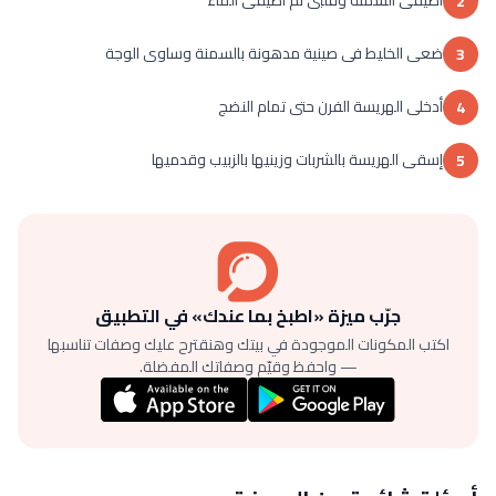
أضيفى السمنة وقلبى ثم أضيفى الماء
2
ضعى الخليط فى صينية مدهونة بالسمنة وساوى الوجة
3
أدخلى الهريسة الفرن حتى تمام النضج
4
إسقى الهريسة بالشربات وزينيها بالزبيب وقدميها
5
جرّب ميزة «اطبخ بما عندك» في التطبيق
اكتب المكونات الموجودة في بيتك وهنقترح عليك وصفات تناسبها
— واحفظ وقيّم وصفاتك المفضلة.