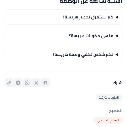
أسئلة شائعة عن الوصفة
كم يستغرق تحضير هريسة؟
ما هي مكونات هريسة؟
لكم شخص تكفي وصفة هريسة؟
شارك
#حلويات شرقية
المطبخ
المطبخ الخليجي