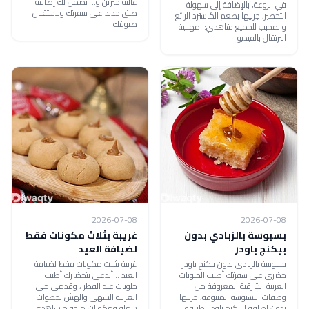
عالية جبرين و.. نضمن لك إضافة
في الروعة، بالإضافة إلى سهولة
طبق جديد على سفرتك ولاستقبال
التحضير، جربيها بطعم الكاسترد الرائع
ضيوفك
والمحبب للجميع شاهدي: مهلبية
البرتقال بالفيديو
2026-07-08
2026-07-08
بسبوسة بالزبادي بدون
غريبة بثلاث مكونات فقط
بيكنج باودر
لضيافة العيد
بسبوسة بالزبادي بدون بيكنج باودر ...
غريبة بثلاث مكونات فقط لضيافة
حضري على سفرتك أطيب الحلويات
العيد .. أبدعي بتحضيرك أطيب
العربية الشرقية المعروفة من
حلويات عيد الفطر ، وقدمي حلى
وصفات البسبوسة المتنوعة، جربيها
الغريبة الشهي والهش بخطوات
بدون إضافة البيكنج باودر بطريقة
سهلة ومكونات متوفرة شاهدي: