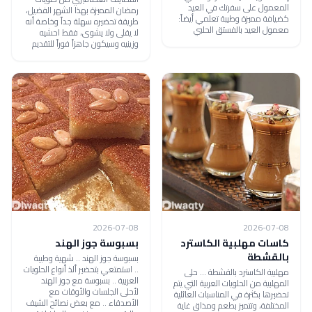
المعمول على سفرتك في العيد
رمضان المميزة بهذا الشهر الفضيل،
كضيافة مميزة وطيبة تعلمي أيضاً:
طريقة تحضيره سهلة جداً وخاصة أنه
معمول العيد بالفستق الحلبي
لا يقلى ولا يشوى، فقط احشيه
وزينيه وسيكون جاهزاً فوراً للتقديم
2026-07-08
2026-07-08
كاسات مهلبية الكاسترد
بسبوسة جوز الهند
بالقشطة
بسبوسة جوز الهند .. شهية وطيبة
.. استمتعي بتحضير ألذ أنواع الحلويات
مهلبية الكاسترد بالقشطة ... حلى
العربية .. بسبوسة مع جوز الهند
المهلبية من الحلويات العربية التي يتم
لأحلى الجلسات والأوقات مع
تحضيرها بكثرة في المناسبات العائلية
الأصدقاء .. مع بعض نصائح الشيف
المختلفة، وتتميز بطعم ومذاق غاية