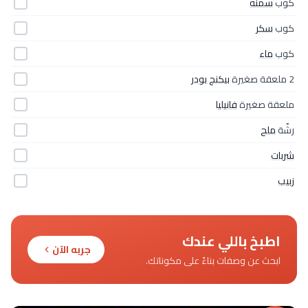
كوب
سمنه
كوب
سكر
كوب
ماء
2 ملعقة صغيرة
بيكنج بودر
ملعقة صغيرة
فانيليا
رشّة
ملح
شربات
زبيب
اطبخ باللي عندك
جربه الآن
ابحث عن وصفات بناءً على مكوناتك.