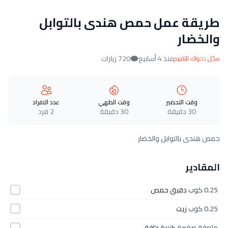
طريقة عمل حمص هندى بالتوابل
والخضار
منذ 4 أسابيع
720 زيارات
سجّل دخولك للتقييم
وقت التحضير
وقت الطهي
عدد الافراد
30 دقيقة
30 دقيقة
2 فرد
حمص هندى بالتوابل والخضار
المقادير
0.25 كوب
دقيق حمص
0.25 كوب
زيت
ملعقة صغيرة
كزبرة جافة