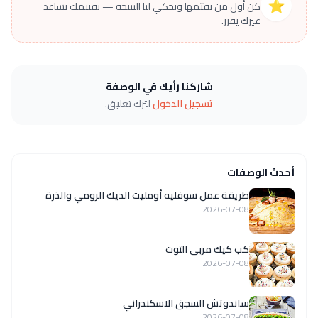
⭐
كن أول من يقيّمها ويحكي لنا النتيجة — تقييمك يساعد
غيرك يقرر.
شاركنا رأيك في الوصفة
تسجيل الدخول
لترك تعليق.
أحدث الوصفات
طريقة عمل سوفليه أومليت الديك الرومي والذرة
2026-07-08
كب كيك مربى التوت
2026-07-08
ساندوتش السجق الاسكندراني
2026-07-08