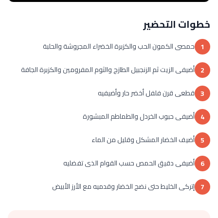
خطوات التحضير
حمصى الكمون الحب والكزبرة الخضراء المجروشة والحلبة
1
أضيفى الزيت ثم الزنجبيل الطازج والثوم المفرومين والكزبرة الجافة
2
قطعى قرن فلفل أخضر حار وأضيفيه
3
أضيفى حبوب الخردل والطماطم المبشورة
4
أضيف الخضار المشكل وقليل من الماء
5
أضيفى دقيق الحمص حسب القوام الذى تفضليه
6
إتركى الخليط حتى نضج الخضار وقدميه مع الأرز الأبيض
7