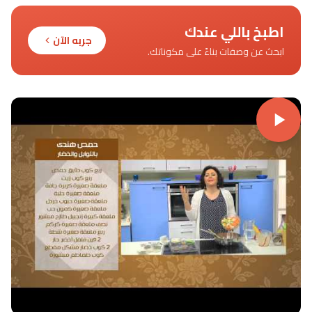
اطبخ باللي عندك
جربه الآن
ابحث عن وصفات بناءً على مكوناتك.