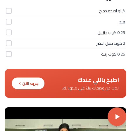
كيلو
اجنحة دجاج
ملح
0.25 كوب
جنزبيل
2 كوب
بصل اخضر
0.25 كوب
زيت
اطبخ باللي عندك
جربه الآن
ابحث عن وصفات بناءً على مكوناتك.