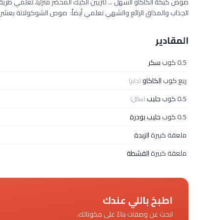
صوص كيكة الكاكاو السهل ... لتزيين الكيك المحضر منزلياً، تعلمي ط
الجذاب والمذاق الرائع والشهي تعلمي أيضاً: صوص الشوكولاتة بعشر
المقادير
0.5 كوب
سكر
ربع كوب
الكاكاو
(خام)
0.5 كوب
حليب
(سائل)
0.5 كوب
حليب بودرة
ملعقة كبيرة
الزبدة
ملعقة كبيرة
القشطة
اطبخ باللي عندك
ابحث عن وصفات بناءً على مكوناتك.