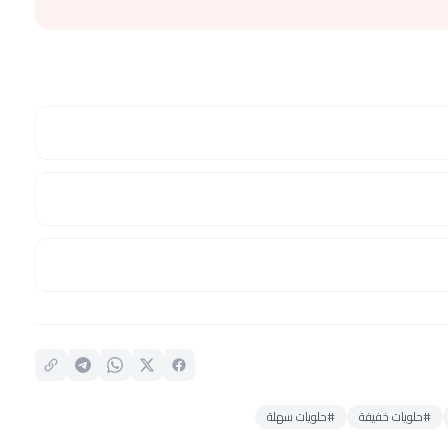
#حلويات خفيفة
#حلويات سهلة