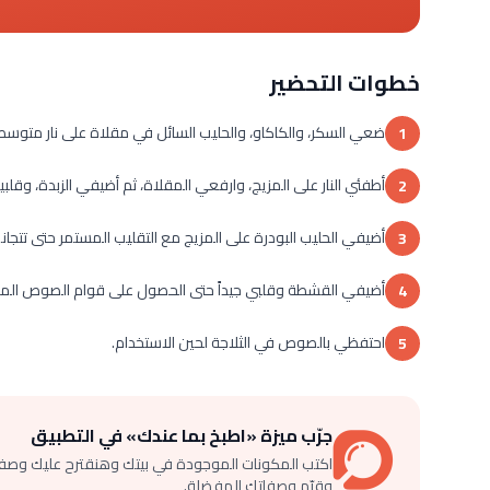
خطوات التحضير
ضعي السكر، والكاكاو، والحليب السائل في مقلاة على نار متوسطة،
1
أطفئي النار على المزيج، وارفعي المقلاة، ثم أضيفي الزبدة، وقلبيه
2
أضيفي الحليب البودرة على المزيج مع التقليب المستمر حتى تتجا
3
أضيفي القشطة وقلبي جيداً حتى الحصول على قوام الصوص الم
4
احتفظي بالصوص في الثلاجة لحين الاستخدام.
5
جرّب ميزة «اطبخ بما عندك» في التطبيق
اكتب المكونات الموجودة في بيتك وهنقترح عليك وصف
وقيّم وصفاتك المفضلة.