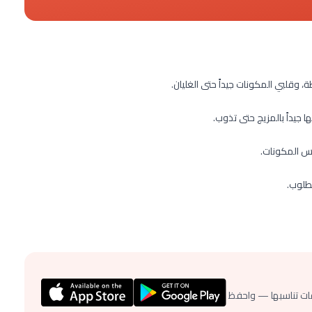
 وقلبي المكونات جيداً حتى الغليان.
ا جيداً بالمزيج حتى تذوب.
نس المكونات.
طلوب.
ات تناسبها — واحفظ