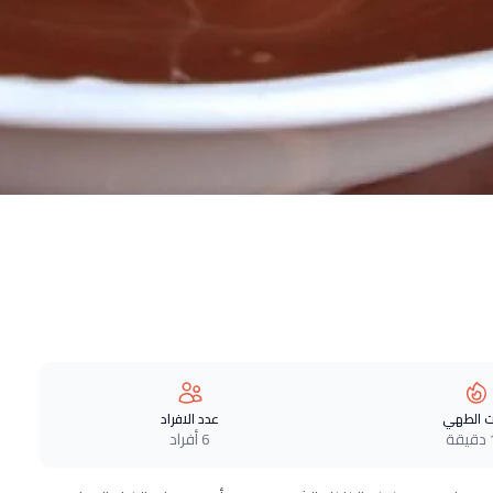
 الطهي
عدد الافراد
ة
6 أفراد