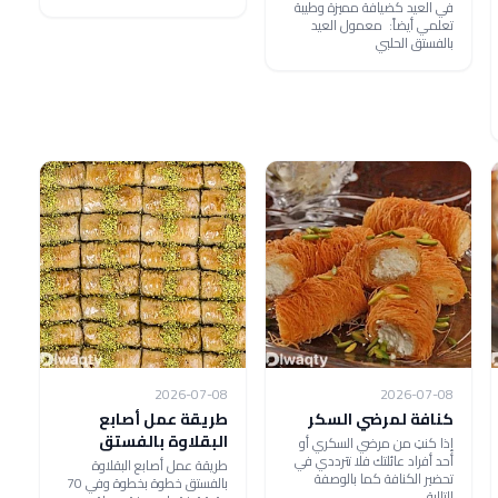
في العيد كضيافة مميزة وطيبة
تعلمي أيضاً: معمول العيد
بالفستق الحلبي
2026-07-08
2026-07-08
كنافة لمرضي السكر
طريقة عمل أصابع
البقلاوة بالفستق
إذا كنتِ من مرضي السكري أو
أحد أفراد عائلتك فلا تترددي في
طريقة عمل أصابع البقلاوة
تحضير الكنافة كما بالوصفة
بالفستق خطوة بخطوة وفي 70
التالية.