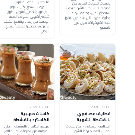
ما يحضر بشوكولاتة النوتيلا
وصفات الحلويات الغربية من
الشهية، شاهدي كريب النوتيلا
وصفات التشيز كيك الشهية بدون
بالفيديو، وتعلمي أسهل الطرق
استخدام الفرن، وصفة سهلة
لتحضير أشهى الحلويات الطيبة
وطيبة أعديها الآن شاهدي: تشيز
الوصفة من إعداد وتقديم الشيف
كيك الشوكولاتة بدون فرن
عامر غبن قدمها خصيصاً لمطبخ
بالفيديو
سيدتي
2026-07-08
2026-07-08
قطايف عصافيري
كاسات مهلبية
بالقشطة الشهية
الكاسترد بالقشطة
القطايف العصافيري من حلويات
مهلبية الكاسترد بالقشطة ... حلى
رمضان المميزة بهذا الشهر
المهلبية من الحلويات العربية التي