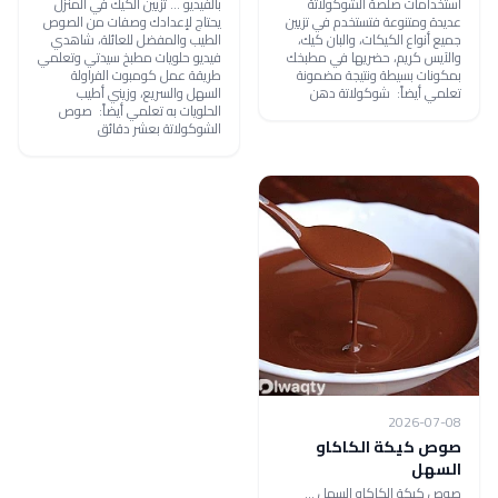
استخدامات صلصة الشوكولاتة
بالفيديو ... تزيين الكيك في المنزل
عديدة ومتنوعة فتستخدم في تزيين
يحتاج لإعدادك وصفات من الصوص
جميع أنواع الكيكات، والبان كيك،
الطيب والمفضل للعائلة، شاهدي
والآيس كريم، حضريها في مطبخك
فيديو حلويات مطبخ سيدتي وتعلمي
بمكونات بسيطة ونتيجة مضمونة
طريقة عمل كومبوت الفراولة
تعلمي أيضاً: شوكولاتة دهن
السهل والسريع، وزيني أطيب
الحلويات به تعلمي أيضاً: صوص
الشوكولاتة بعشر دقائق
2026-07-08
صوص كيكة الكاكاو
السهل
صوص كيكة الكاكاو السهل ...