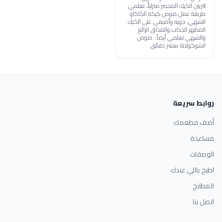
لتزيين الكيك المحضر منزلياً، تعلمي
طريقة عمل صوص كيكة الكاكاو
الشهي، جربيه وأضيفي على الكيك
المظهر الجذاب والمذاق الرائع
والشهي تعلمي أيضاً: صوص
الشوكولاتة بعشر دقائق
روابط سريعة
أضف مطعمك
مساعدة
الوصفات
اطبخ باللي عندك
المطابخ
اتصل بنا