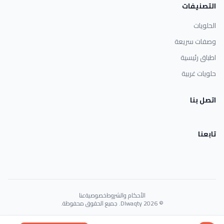
التصنيفات
الحلويات
وصفات سريعة
اطباق رئيسية
حلويات غربية
اتصل بنا
تابعنا
الأحكام والشروط
خصوصية
عنا
© 2026 Dlwaqty. جميع الحقوق محفوظة.
Powered by
GAIT