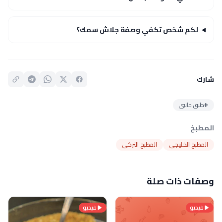
لكم شخص تكفي وصفة جلاش سمك؟
شارك
#طبق جانبى
المطبخ
المطبخ الخليجي
المطبخ التركي
وصفات ذات صلة
فيديو
فيديو