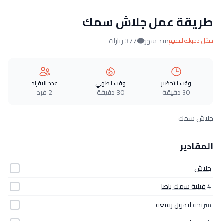
طريقة عمل جلاش سمك
منذ شهر
377 زيارات
سجّل دخولك للتقييم
وقت التحضير
وقت الطهي
عدد الافراد
30 دقيقة
30 دقيقة
2 فرد
جلاش سمك
المقادير
جلاش
4
فيلية سمك باصا
شريحة
ليمون رفيعة