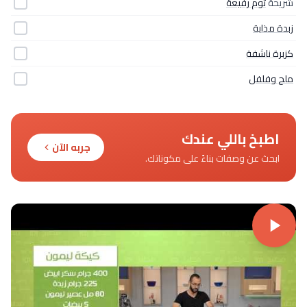
شريحة
ثوم رفيعة
زبدة مذابة
كزبرة ناشفة
ملح وفلفل
اطبخ باللي عندك
جربه الآن
ابحث عن وصفات بناءً على مكوناتك.