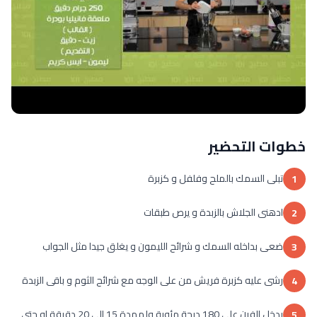
خطوات التحضير
تبلى السمك بالملح وفلفل و كزبرة
1
ادهنى الجلاش بالزبدة و يرص طبقات
2
ضعى بداخله السمك و شرائح الليمون و يغلق جيدا مثل الجواب
3
رشى عليه كزبرة فريش من على الوجه مع شرائح الثوم و باقى الزبدة
4
يدخل الفرن على 180 درجة مئوية ولممدة 15 الى 20 دقيقة او حتى
5