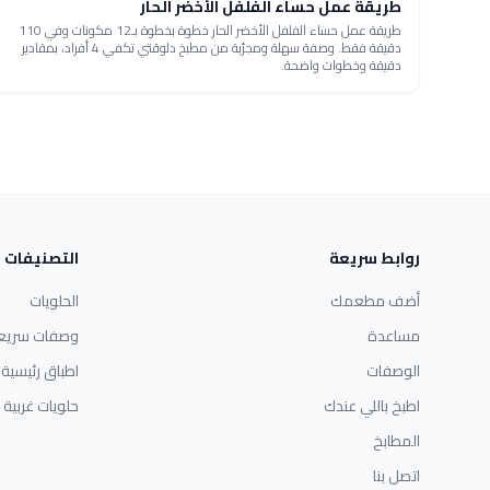
طريقة عمل حساء الفلفل الأخضر الحار
طريقة عمل حساء الفلفل الأخضر الحار خطوة بخطوة بـ12 مكونات وفي 110
دقيقة فقط. وصفة سهلة ومجرّبة من مطبخ دلوقتي تكفي 4 أفراد، بمقادير
دقيقة وخطوات واضحة.
روابط سريعة
التصنيفات
أضف مطعمك
الحلويات
مساعدة
وصفات سريع
الوصفات
اطباق رئيسية
اطبخ باللي عندك
حلويات غربية
المطابخ
اتصل بنا