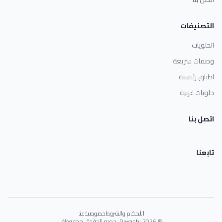
التصنيفات
الحلويات
وصفات سريعة
اطباق رئيسية
حلويات غربية
اتصل بنا
تابعنا
الأحكام والشروط
خصوصية
عنا
© 2026 Dlwaqty. جميع الحقوق محفوظة.