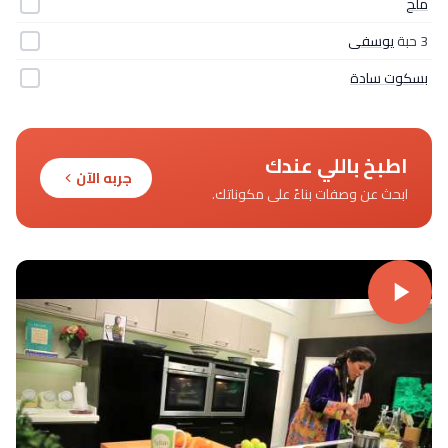
ملح
3 حبة
يوسفى
بسكوت سادة
اطبخ باللي عندك
جربه الآن
ابحث عن وصفات بناءً على مكوناتك.