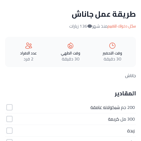
طريقة عمل جاناش
منذ شهر
136 زيارات
سجّل دخولك للتقييم
وقت التحضير
وقت الطهي
عدد الافراد
30 دقيقة
30 دقيقة
2 فرد
جاناش
المقادير
200 جم
شيكولاته غامقة
300 مل
كريمة
زبدة