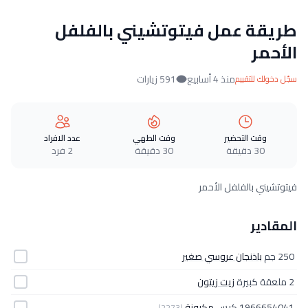
طريقة عمل فيتوتشيني بالفلفل
الأحمر
منذ 4 أسابيع
591 زيارات
سجّل دخولك للتقييم
وقت التحضير
وقت الطهي
عدد الافراد
30 دقيقة
30 دقيقة
2 فرد
فيتوتشيني بالفلفل الأحمر
المقادير
250 جم
باذنجان عروسي صغير
2 ملعقة كبيرة
زيت زيتون
1966654041 كيس
مكرونة
(2273)