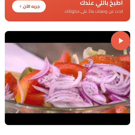
اطبخ باللي عندك
جربه الآن
ابحث عن وصفات بناءً على مكوناتك.