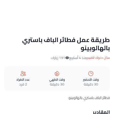
طريقة عمل فطائر الباف باستري
بالهالوبينو
منذ 4 أسابيع
191 زيارات
سجّل دخولك للتقييم
وقت التحضير
وقت الطهي
عدد الافراد
30 دقيقة
30 دقيقة
2 فرد
فطائر الباف باستري بالهالوبينو
المقادير