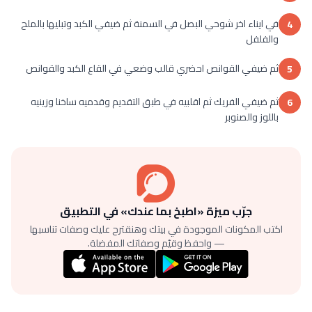
في ايناء اخر شوحي البصل في السمنة ثم ضيفي الكبد وتبليها بالملح
4
والفلفل
ثم ضيفي القوانص احضري قالب وضعي في القاع الكبد والقوانص
5
ثم ضيفي الفريك ثم اقلبيه في طبق التقديم وقدميه ساخنا وزينيه
6
باللوز والصنوبر
جرّب ميزة «اطبخ بما عندك» في التطبيق
اكتب المكونات الموجودة في بيتك وهنقترح عليك وصفات تناسبها
— واحفظ وقيّم وصفاتك المفضلة.