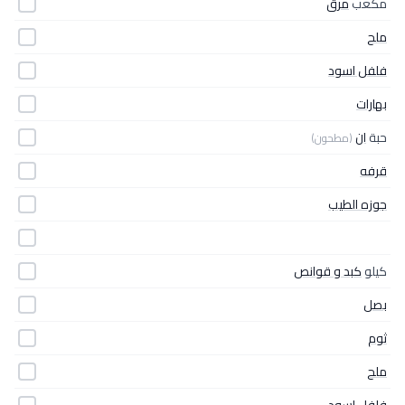
مكعب
مرق
ملح
فلفل اسود
بهارات
حبة
ان
(مطحون)
قرفه
جوزه الطيب
كيلو
كبد و قوانص
بصل
ثوم
ملح