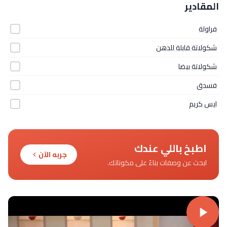
المقادير
فراولة
شكولاتة قابلة للدهن
شكولاتة بيضا
فسدق
ايس كريم
اطبخ باللي عندك
جربه الآن
ابحث عن وصفات بناءً على مكوناتك.