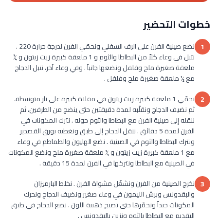
خطوات التحضير
نضع صينية الفرن على الرف السفلي ونحمّي الفرن لدرجة حرارة 220 .
1
نتبل في وعاء كلاّ من البطاطا والثوم و 1 ملعقة كبيرة زيت زيتون و ¼
ملعقة صغيرة ملح وفلفل ونضعها جانباً . وفي وعاء آخر، نتبل الدجاج
مع ½ ملعقة صغيرة ملح وفلفل .
نحمّي 1 ملعقة كبيرة زيت زيتون في مقلاة كبيرة على نار متوسطة،
2
ثم نضيف الدجاج ونقلّبه لمدة دقيقتين حتى ينضج من الطرفين، ثم
ننقله إلى صينية الفرن مع البطاطا والثوم حوله . نترك المكونات في
الفرن لمدة 5 دقائق . ننقل الدجاج إلى طبق ونغطيه بورق القصدير
ونترك البطاطا والثوم في الصينية . نضع الهليون والطماطم في وعاء
مع 1 ملعقة كبيرة زيت زيتون و ¼ ملعقة صغيرة ملح ونضع المكونات
في الصينية مع البطاطا ونتركها في الفرن لمدة 15 دقيقة .
نخرج الصينية من الفرن ونشغّل مشواة الفرن . نخلط البارميزان
3
والبقدونس وبرش الليمون في وعاء صغير ونضيف الدجاج ونحرك
المكونات جيداً ونحمّرها حتى تصبح ذهبية اللون . نضع الدجاج في طبق
التقديم مع البطاطا بالثوم ونزين بالبقدونس .