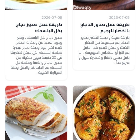
2026-07-08
2026-07-08
طريقة عمل صدور الدجاج
طريقة عمل صدور دجاج
بالخضار للرجيم
بخل البلسمك
طريقة سهلة و صحية لتحضير صدور
صدور دجاج بخل البلسمك ، ومع
الدجاج مع مجموعة من الخضار
وجود العديد من وصفات الدجاج،
اللذيذة و يمكن تقديم هذا الطبق
نقدم لكم اليوم وصفة دجاج مميزة
مع الأرز أو البطاطس المهروسة ، انه
بصلصة البلسمك التي يمكن تحضيرها
طبق صحي بامتياز و تحضيرة سهل و
في 20 دقيقة فهي مكونة من
سريع جداً .
صدور الدجاج والباستا وصلصة خل
البلسمك مع الطماطم والحبق وجبنة
الموزاريلا الشهية .