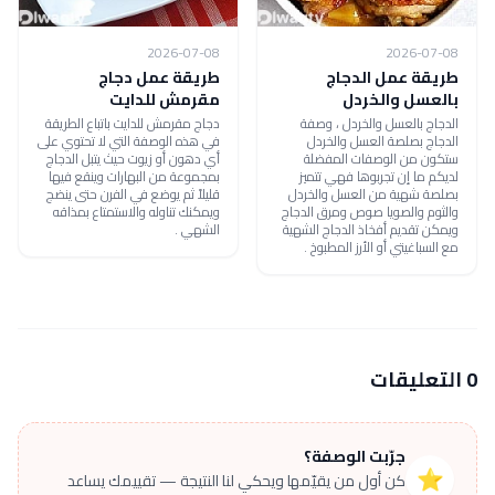
2026-07-08
2026-07-08
طريقة عمل الدجاج
طريقة عمل دجاج
بالعسل والخردل
مقرمش للدايت
الدجاج بالعسل والخردل ، وصفة
دجاج مقرمش للدايت باتباع الطريقة
الدجاج بصلصة العسل والخردل
في هذه الوصفة التي لا تحتوي على
ستكون من الوصفات المفضلة
أي دهون أو زيوت حيث يتبل الدجاج
لديكم ما إن تجربوها فهي تتميز
بمجموعة من البهارات وينقع فيها
بصلصة شهية من العسل والخردل
قليلاً ثم يوضع في الفرن حتى ينضج
والثوم والصويا صوص ومرق الدجاج
ويمكنك تناوله والاستمتاع بمذاقه
ويمكن تقديم أفخاذ الدجاج الشهية
الشهي .
مع السباغيتي أو الأرز المطبوخ .
0 التعليقات
جرّبت الوصفة؟
⭐
كن أول من يقيّمها ويحكي لنا النتيجة — تقييمك يساعد