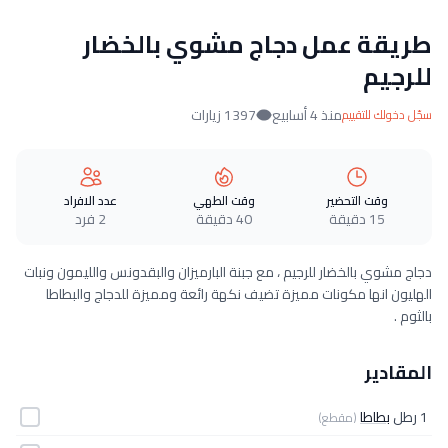
طريقة عمل دجاج مشوي بالخضار
للرجيم
منذ 4 أسابيع
1397 زيارات
سجّل دخولك للتقييم
وقت التحضير
وقت الطهي
عدد الافراد
15 دقيقة
40 دقيقة
2 فرد
دجاج مشوي بالخضار للرجيم ، مع جبنة البارميزان والبقدونس والليمون ونبات
الهليون انها مكونات مميزة تضيف نكهة رائعة ومميزة للدجاج والبطاطا
بالثوم .
المقادير
1 رطل
بطاطا
(مقطع)