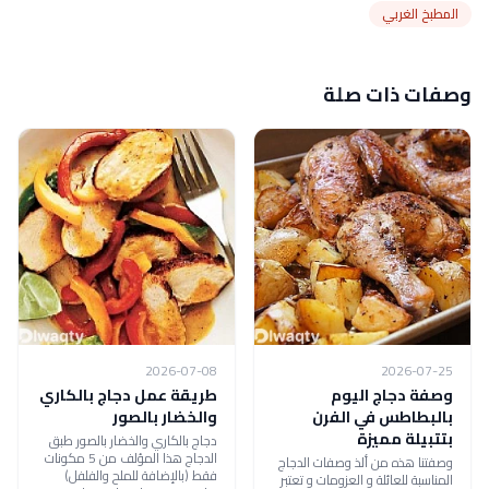
المطبخ الغربي
وصفات ذات صلة
2026-07-08
2026-07-25
وصفة دجاج اليوم
طريقة عمل دجاج بالكاري
بالبطاطس في الفرن
والخضار بالصور
بتتبيلة مميزة
دجاج بالكاري والخضار بالصور طبق
الدجاج هذا المؤلف من 5 مكونات
وصفتنا هذه من ألذ وصفات الدجاج
فقط (بالإضافة للملح والفلفل)
المناسبة للعائلة و العزومات و تعتبر