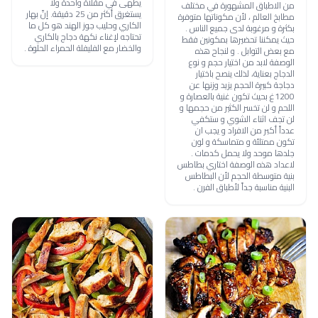
يطهى في مقلاة واحدة ولا
من الاطباق المشهورة في مختلف
يستغرق أكثر من 25 دقيقة. إنّ بهار
مطابخ العالم ، لأن مكوناتها متوفرة
الكاري وحليب جوز الهند هو كل ما
بكثرة و مرغوبة لدى جميع الناس .
تحتاجه لإغناء نكهة دجاج بالكاري
حيث يمكننا تحضيرها بمكونين فقط
والخضار مع الفليفلة الحمراء الحلوة .
مع بعض التوابل . و لنجاح هذه
الوصفة لابد من اختيار حجم و نوع
الدجاج بعناية، لذلك ينصح باختيار
دجاجة كبيرة الحجم يزيد وزنها عن
1200غ بحيث تكون غنية بالعصارة و
اللحم و لن تخسر الكثير من حجمها و
لن تجف اثناء الشوي و ستكفي
عدداً أكبر من الافراد و يجب ان
تكون ممتلئة و متماسكة و لون
جلدها موحد ولا يحمل كدمات .
لاعداد هذه الوصفة اختاري بطاطس
بنية متوسطة الحجم لأن البطاطس
البنية مناسبة جداً لأطباق الفرن .