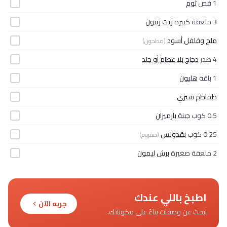
1 فص
ثوم
3 ملعقة كبيرة
زيت زيتون
ملح وفلفل أسود
(مطحون)
4 صدر
دجاج بلا عظام أو جلد
1 باقة
هليون
طماطم شيري
0.5 كوب
جبنة بارميزان
0.25 كوب
بقدونس
(مفروم)
2 ملعقة صغيرة
برش ليمون
اطبخ باللي عندك
جربه الآن
ابحث عن وصفات بناءً على مكوناتك.