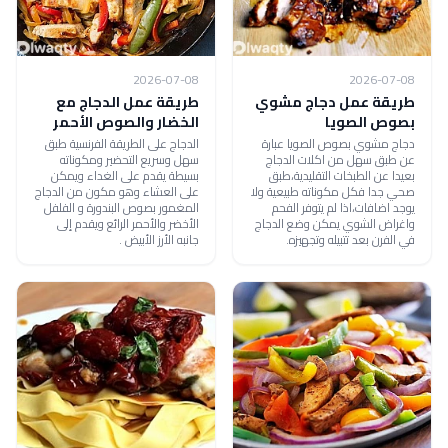
2026-07-08
2026-07-08
طريقة عمل دجاج مشوي
طريقة عمل الدجاج مع
بصوص الصويا
الخضار والصوص الأحمر
دجاج مشوي بصوص الصويا عبارة
الدجاج على الطريقة الفرنسية طبق
عن طبق سهل من اكلات الدجاج
سهل وسريع التحضير ومكوناته
بعيدا عن الطبخات التقليدية،طبق
بسيطة يقدم على الغداء ويمكن
صحي جدا فكل مكوناته طبيعية ولا
على العشاء وهو مكون من الدجاج
يوجد اضافات،اذا لم يتوفر الفحم
المغمور بصوص البندورة و الفلفل
واغراض الشوي يمكن وضع الدجاج
الأخضر والأحمر الرائع ويقدم إلى
في الفرن بعد تتبيله وتجهيزه.
جانبه الأرز الأبيض .