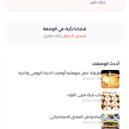
غيرك يقرر.
شاركنا رأيك في الوصفة
تسجيل الدخول
لترك تعليق.
أحدث الوصفات
طريقة عمل سوفليه أومليت الديك الرومي والذرة
2026-07-08
كب كيك مربى التوت
2026-07-08
ساندوتش السجق الاسكندراني
2026-07-08