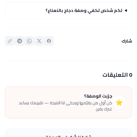
لكم شخص تكفي وصفة دجاج بالنعناع؟
شارك
0 التعليقات
جرّبت الوصفة؟
⭐
كن أول من يقيّمها ويحكي لنا النتيجة — تقييمك يساعد
غيرك يقرر.