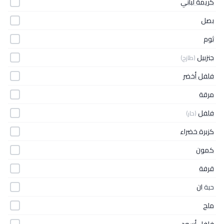
كريمة لباني
بصل
ثوم
جنزبيل
(طازج)
فلفل أخضر
مرقة
فلفل
(حار)
كزبرة خضراء
كمون
قرفة
حبة
ان
ملح