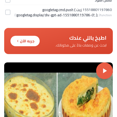
فلفل أسود
15518801197860
زيت googletag.cmd.push {
googletag.display'div-gpt-ad-1551880119786-0'; };
(function()
اطبخ باللي عندك
جربه الآن
ابحث عن وصفات بناءً على مكوناتك.