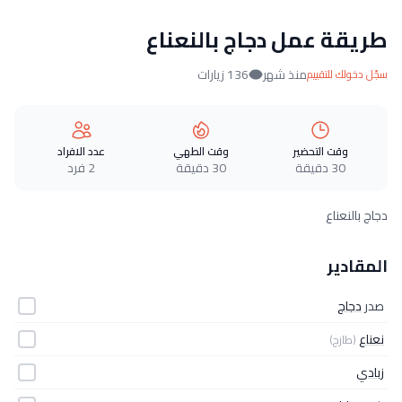
طريقة عمل دجاج بالنعناع
منذ شهر
136 زيارات
سجّل دخولك للتقييم
وقت التحضير
وقت الطهي
عدد الافراد
30 دقيقة
30 دقيقة
2 فرد
دجاج بالنعناع
المقادير
صدر
دجاج
نعناع
(طازج)
زبادي