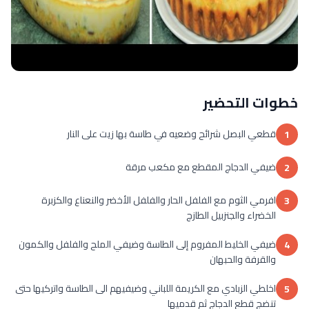
خطوات التحضير
قطعي البصل شرائح وضعيه في طاسة بها زيت على النار
1
ضيفي الدجاج المقطع مع مكعب مرقة
2
افرمي الثوم مع الفلفل الحار والفلفل الأخضر والنعناع والكزبرة
3
الخضراء والجنزبيل الطازج
ضيفي الخليط المفروم إلى الطاسة وضيفي الملح والفلفل والكمون
4
والقرفة والحبهان
اخلطي الزبادي مع الكريمة اللباني وضيفيهم الى الطاسة واتركيها حتى
5
تنضج قطع الدجاج ثم قدميها