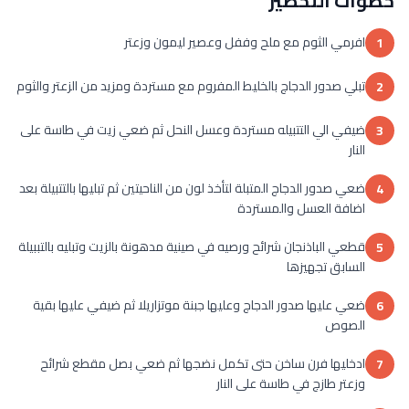
خطوات التحضير
افرمي الثوم مع ملح وففل وعصير ليمون وزعتر
1
تبلي صدور الدجاج بالخليط المفروم مع مستردة ومزيد من الزعتر والثوم
2
ضيفي الي التتبيله مستردة وعسل النحل ثم ضعي زيت في طاسة على
3
النار
ضعي صدور الدجاج المتبلة لتأخذ لون من الناحيتين ثم تبليها بالتتبيلة بعد
4
اضافة العسل والمستردة
قطعي الباذنجان شرائح ورصيه في صينية مدهونة بالزيت وتبليه بالتببيلة
5
السابق تجهيزها
ضعي عليها صدور الدجاج وعليها جبنة موتزاريلا ثم ضيفي عليها بقية
6
الصوص
ادخليها فرن ساخن حتى تكمل نضجها ثم ضعي بصل مقطع شرائح
7
وزعتر طازج في طاسة على النار