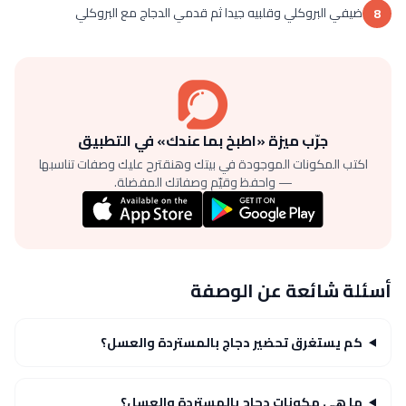
ضيفي البروكلي وقلبيه جيدا ثم قدمي الدجاج مع البروكلي
8
جرّب ميزة «اطبخ بما عندك» في التطبيق
اكتب المكونات الموجودة في بيتك وهنقترح عليك وصفات تناسبها
— واحفظ وقيّم وصفاتك المفضلة.
أسئلة شائعة عن الوصفة
كم يستغرق تحضير دجاج بالمستردة والعسل؟
ما هي مكونات دجاج بالمستردة والعسل؟