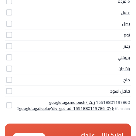
6
مردة
عسل
بصل
ثوم
زعتر
بروكلي
باذنجان
ملح
فلفل اسود
15518801197860
زيت googletag.cmd.push {
googletag.display'div-gpt-ad-1551880119786-0'; };
(function()
اطبخ باللي عندك