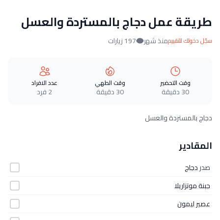
طريقة عمل دجاج بالمستردة والعسل
منذ شهر
197 زيارات
سجّل دخولك للتقييم
وقت التحضير
وقت الطهي
عدد الافراد
30 دقيقة
30 دقيقة
2 فرد
دجاج بالمستردة والعسل
المقادير
صدر
دجاج
جبنة موتزاريلا
عصير ليمون