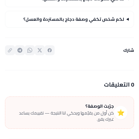
لكم شخص تكفي وصفة دجاج بالمستردة والعسل؟
شارك
0 التعليقات
جرّبت الوصفة؟
⭐
كن أول من يقيّمها ويحكي لنا النتيجة — تقييمك يساعد
غيرك يقرر.