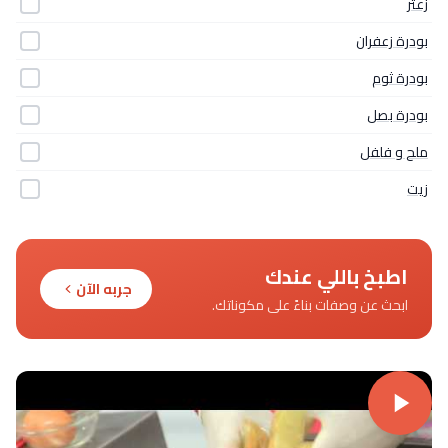
زعتر
بودرة زعفران
بودرة ثوم
بودرة بصل
ملح و فلفل
زيت
اطبخ باللي عندك
جربه الآن
ابحث عن وصفات بناءً على مكوناتك.