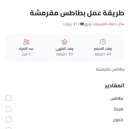
طريقة عمل بطاطس مقرمشة
منذ شهر
311 زيارات
سجّل دخولك للتقييم
وقت التحضير
وقت الطهي
عدد الافراد
30 دقيقة
30 دقيقة
2 فرد
بطاطس مقرمشة
المقادير
بطاطس
بابريكا
كمون