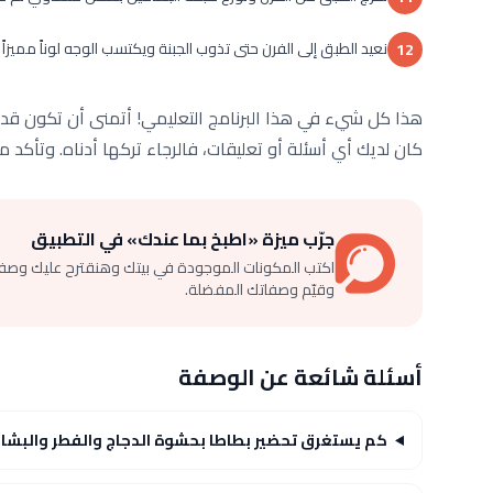
نعيد الطبق إلى الفرن حتى تذوب الجبنة ويكتسب الوجه لوناً مميزاً 
12
هذا كل شيء في هذا البرنامج التعليمي! أتمنى أن تكون قد ا
كان لديك أي أسئلة أو تعليقات، فالرجاء تركها أدناه. وتأكد م
جرّب ميزة «اطبخ بما عندك» في التطبيق
اكتب المكونات الموجودة في بيتك وهنقترح عليك وصف
وقيّم وصفاتك المفضلة.
أسئلة شائعة عن الوصفة
كم يستغرق تحضير بطاطا بحشوة الدجاج والفطر والبشا