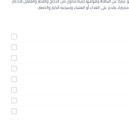
عبارة عن البطاطا وفوقها خليط مكون من الدجاج والفطر والفلفل الأخضر
مميزة، يقدم على الغداء أو العشاء وسيحبه الكبار والصغار .