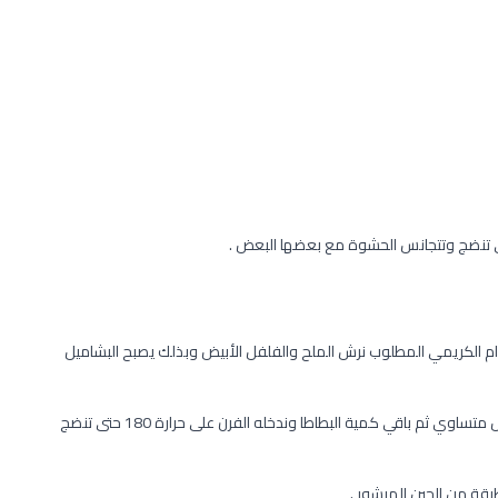
ى تنضج وتتجانس الحشوة مع بعضها البعض .
وام الكريمي المطلوب نرش الملح والفلفل الأبيض وبذلك يصبح البشاميل
في طبق البايركس نصف طبقة من البطاطا ثم نوزع الحشوة بشكل متساوي ثم باقي كمية البطاطا وندخله الفرن على حرارة 180 حتى تنضج
قة من الجبن المبشور .