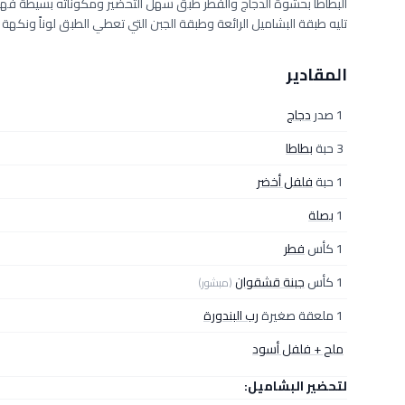
البطاطا بحشوة الدجاج والفطر طبق سهل التحضير ومكوناته بسيطة فهو 
تليه طبقة البشاميل الرائعة وطبقة الجبن التي تعطي الطبق لوناً ونكهة 
المقادير
1 صدر
دجاج
3 حبة
بطاطا
1 حبة
فلفل أخضر
1
بصلة
1 كأس
فطر
1 كأس
جبنة قشقوان
(مبشور)
1 ملعقة صغيرة
رب البندورة
ملح + فلفل أسود
لتحضير البشاميل: