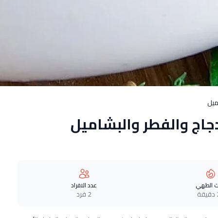
ميل
اج والفطر والبشاميل
 الطهي
عدد الافراد
ة
2 فرد