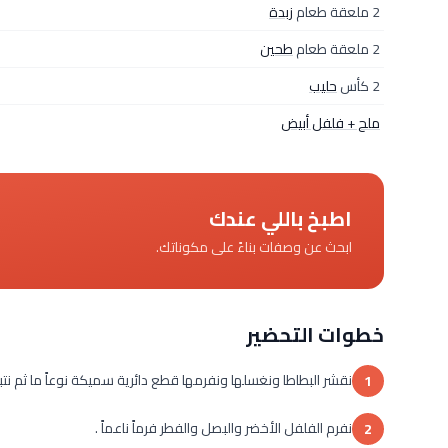
2 ملعقة طعام
زبدة
2 ملعقة طعام
طحين
2 كأس
حليب
ملح + فلفل أبيض
اطبخ باللي عندك
ابحث عن وصفات بناءً على مكوناتك.
خطوات التحضير
نقشر البطاطا ونغسلها ونفرمها قطع دائرية سميكة نوعاً ما ثم نتبلها
1
نفرم الفلفل الأخضر والبصل والفطر فرماً ناعماً .
2