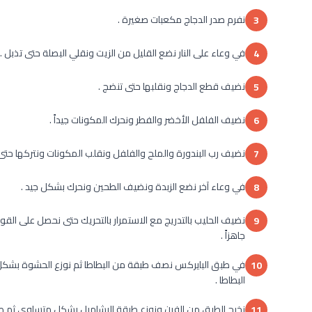
نفرم صدر الدجاج مكعبات صغيرة .
3
في وعاء على النار نضع القليل من الزيت ونقلي البصلة حتى تذبل .
4
نضيف قطع الدجاج ونقلبها حتى تنضج .
5
نضيف الفلفل الأخضر والفطر ونحرك المكونات جيداً .
6
نضيف رب البندورة والملح والفلفل ونقلب المكونات ونتركها حت
7
في وعاء آخر نضع الزبدة ونضيف الطحين ونحرك بشكل جيد .
8
نضيف الحليب بالتدريج مع الاستمرار بالتحريك حتى نحصل على الق
9
جاهزاً .
10
البطاطا .
نخرج الطبق من الفرن ونوزع طبقة البشاميل بشكل متساوي ثم طب
11