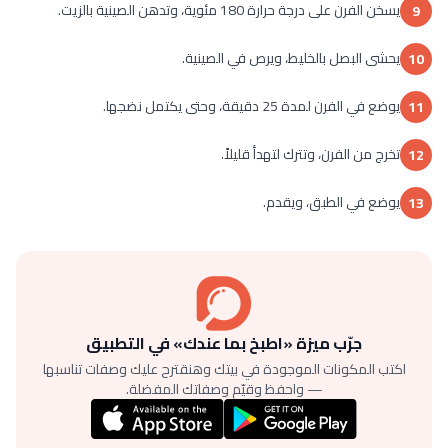
يسخن الفرن على درجة حرارة 180 مئوية، وتدهن الصينية بالزيت.
9
يحشى البصل بالخليط، ويرص في الصينية.
10
يوضع في الفرن لمدة 25 دقيقة، وحتى يكتمل نضجها.
11
تخرج من الفرن، وتترك لتهدأ قليلاً.
12
يوضع في الطبق، ويقدم.
13
جرّب ميزة «اطبخ بما عندك» في التطبيق
اكتب المكونات الموجودة في بيتك وهنقترح عليك وصفات تناسبها
— واحفظ وقيّم وصفاتك المفضلة.