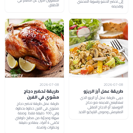
المسؤول الأول عن الطعم في
إلى تحضير الحشو وتسوية المحشي
الأطباق
وتقديمه
2026-07-08
2026-07-08
طريقة عمل أرز الريزو
طريقة تحضير دجاج
مشوي في الفرن
جربي طريقة عمل أرز الريزو الذي
تستطيعين تقديمه مع دجاج
طريقة عمل طريقة تحضير دجاج
البروستيد أو الدجاج المقلي
مشوي في الفرن خطوة بخطوة
المقرمش وصوص الباربكيو اللذيذ.
وفي 100 دقيقة فقط. وصفة
سهلة ومجرّبة من مطبخ دلوقتي
تكفي 4 أفراد، بمقادير دقيقة
وخطوات واضحة.