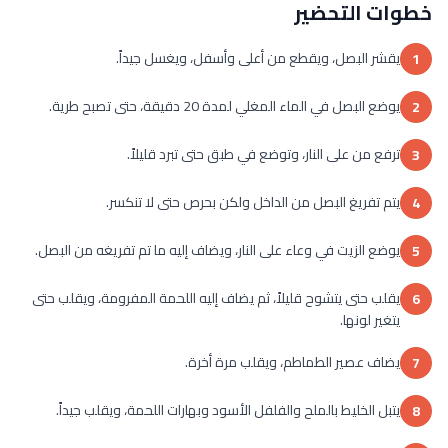
خطوات التحضير
يقشر البصل، ويقطع من أعلى وأسفل، ويغسل جيداً.
1
يوضع البصل في الماء المغلي لمدة 20 دقيقة، حتى تصبح طرية.
2
ترفع من على النار، وتوضع في طبق حتى تبرد قليلاً.
3
يتم تفريغ البصل من الداخل ولكن بحرص حتى لا تنكسر.
4
يوضع الزيت في وعاء على النار، ويضاف إليه ما تم تفريغه من البصل.
5
يقلب حتى يتشوح قليلاً، ثم يضاف إليه اللحمة المفرومة، ويقلب حتى
6
يتغير لونها.
يضاف عصير الطماطم، ويقلب مرة أخرة.
7
يتبل الخليط بالملح والفلفل الأسود وبهارات اللحمة، ويقلب جيداً.
8