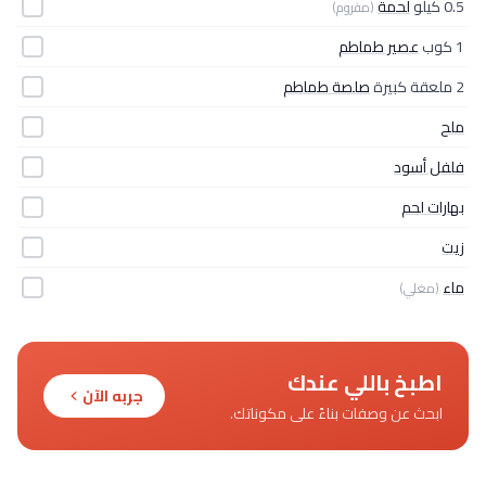
0.5 كيلو
لحمة
(مفروم)
1 كوب
عصير طماطم
2 ملعقة كبيرة
صلصة طماطم
ملح
فلفل أسود
بهارات لحم
زيت
ماء
(مغلي)
اطبخ باللي عندك
جربه الآن
ابحث عن وصفات بناءً على مكوناتك.