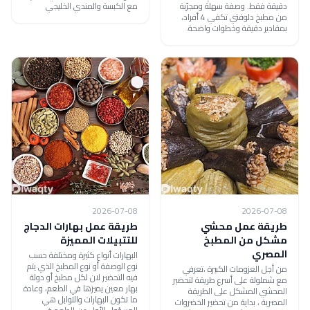
دقيقة فقط. وصفة سهلة ومجرّبة
مع الكبسة والمندي الخليجي
من مطبخ دلوقتي تكفي 4 أفراد،
بمقادير دقيقة وخطوات واضحة.
2026-07-08
2026-07-08
طريقة عمل محشي
طريقة عمل بهارات الدجاج
مشكل من المطبخ
للتتبيلات المميزة
المصري
البهارات أنواع كثيرة ومختلفة حسب
نوع الوصفة أو نوع المطبخ الذي يتم
من أجل العزومات الكبيرة ،تعرفي
فيه التحضير لان لكل مطبخ أو دولة
مع شملولة على أسرع طريقة لتحضير
بهار معين يميزها في الطعم، وعادة
المحشي المشكل على الطريقة
ما تكون البهارات والتوابل هي
المصرية ، بداية من تحضير الخضروات