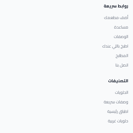
روابط سريعة
أضف مطعمك
مساعدة
الوصفات
اطبخ باللي عندك
المطابخ
اتصل بنا
التصنيفات
الحلويات
وصفات سريعة
اطباق رئيسية
حلويات غربية