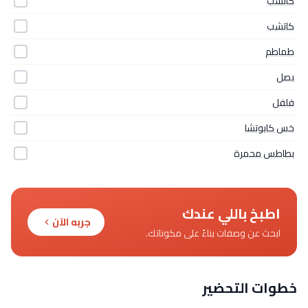
كاتشب
كاتشب
طماطم
بصل
فلفل
خس كابوتشا
بطاطس محمرة
اطبخ باللي عندك
جربه الآن
ابحث عن وصفات بناءً على مكوناتك.
خطوات التحضير