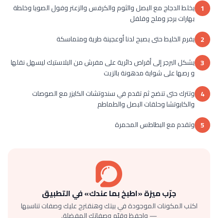
يخلط الدجاج مع البصل والثوم والكرفس والزعتر وفول الصويا وخلطة
1
بهارات برجر وملح وفلفل
يفرم الخليط حتى يصبح لدنا أوعجينة طرية ومتماسكة
2
يشكل البرجر إلى أقراص دائرية على مفرش من البلاستيك ليسهل نقلها
3
و رصها على شواية مدهونة بالزيت
وتترك حتى تنضج ثم تقدم في سندوتشات الكايزر مع الصوصات
4
والكابوتشا وحلقات البصل والطماطم
وتقدم مع البطاطس المحمرة
5
جرّب ميزة «اطبخ بما عندك» في التطبيق
اكتب المكونات الموجودة في بيتك وهنقترح عليك وصفات تناسبها
— واحفظ وقيّم وصفاتك المفضلة.