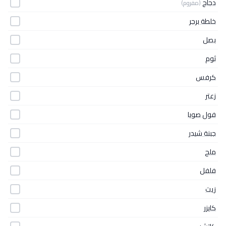
دجاج
(مفروم)
خلطة برجر
بصل
ثوم
كرفس
زعتر
فول صويا
جبنة شيدر
ملح
فلفل
زيت
كايزر