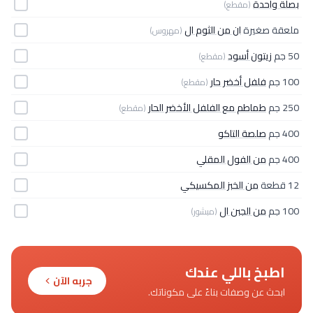
بصلة واحدة
(مقطع)
ملعقة صغيرة
ان من الثوم ال
(مهروس)
50 جم
زيتون أسود
(مقطع)
100 جم
فلفل أخضر حار
(مقطع)
250 جم
طماطم مع الفلفل الأخضر الحار
(مقطع)
400 جم
صلصة التاكو
400 جم
من الفول المقلي
12 قطعة
من الخبز المكسيكي
100 جم
من الجبن ال
(مبشور)
اطبخ باللي عندك
جربه الآن
ابحث عن وصفات بناءً على مكوناتك.