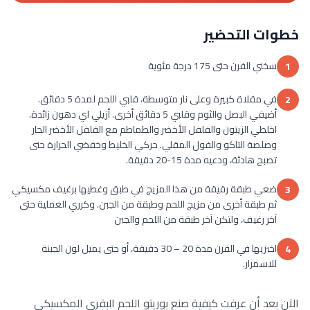
خطوات التحضير
سخني الفرن حتى 175 درجة مئوية
1
في مقلاة كبيرة وعلى نار متوسطة، قلبي اللحم لمدة 5 دقائق.
2
أضيفي البصل والثوم وقلبي 5 دقائق أخرى. أزيلي اي دهون زائدة.
اخلطي الزيتون والفلفل الأخضر والطماطم مع الفلفل الأخضر الحار
وصلصة التاكو والفول المقلي. حركي الخليط وخفضي الحرارة حتى
تصبح هادئة، ودعيه مدة 15-20 دقيقة.
ضعي طبقة رقيقة من هذا المزيج في طبق وغطيها برغيف مكسيكي
3
ثم طبقة أخرى من مزيج اللحم وطبقة من الجبن. وكرري العملية حتى
آخر رغيف، ولتكن آخر طبقة من اللحم والجبن
اخبزيها في الفرن مدة 20 – 30 دقيقة، أو حتى يميل لون الجبنة
4
للاسمرار.
الآن بعد أن عرفت كيفية صنع بوريتو اللحم البقري المكسيكي