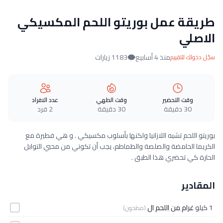
طريقة عمل بوريتو اللحم المكسيكي
الاصلي
منذ 4 أسابيع
1183 زيارات
سجّل دخولك للتقييم
وقت التحضير
وقت الطهي
عدد الافراد
30 دقيقة
30 دقيقة
2 فرد
بوريتو اللحم تشبه اللازانيا ولكنها بأسلوب مكسيكي . و هي فطيرة مع
الكريما الحامضة والصلصة والطماطم، يجب أن تكوني من محبي التوابل
الحارة كي تحضري هذا الطبق .
المقادير
1 كيلو
غرام من اللحم ال
(مطحون)