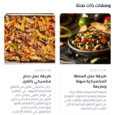
وصفات ذات صلة
2026-07-08
2026-07-08
طريقة عمل السلطة
طريقة عمل دجاج
المكسيكية سهلة
مكسيكي بالفرن
وسريعة
دجاج مكسيكي بالفرن من الأطباق
المكسيكية الشهيرة ، في العالم و
السلطة المكسيكية سلطة بحرية
في الوطن العربي بشكل خاص ،
منعشة ومغذية الخضروات المتنوعة
تتكون من الخضار و الدجاج و تكون
من الذرة والفاصولياء والبازلاء وهي
نكهة الفلفل و الطماطم ظاهرة
من اشهر الاطباق المكسيكية التي
فيها بشكل واضح و تقدم
انتشرت خارج المكسيك .
كساندويش في معظم الأحيان و