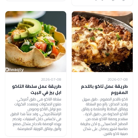
2026-07-08
2026-07-08
طريقة عمل تاكو باللحم
طريقة عمل سلطة التاكو
المفروم
ابل بيز في البيت
تاكو باللحم المفروم ، طبق سهل
سلطة التاكو هي طبق أمريكي
ولذيذ المذاق؛ رائع مع السلطة
متنوع المكونات ومتعدد النكهات
ورقائق البطاطا والصلصة و رقائق
مع توابل التاكو وصوص
التاكو المكونة من دقيق الذرة ،
الرانشالأمريكي، وقد نشأ هذا الطبق
سنقدم وصفة التاكو هذه من
في تكساس خلال الستينيات، وتحضر
المطبخ المكسيكي و لكن بطريقة
بهذه الوصفة بالدجاج بشكل ممتع
مناسبة لشهر رمضان على شكل
وأنيق برقائق التورتيلا المقرمشة .
صينية تاكو بالفرن .