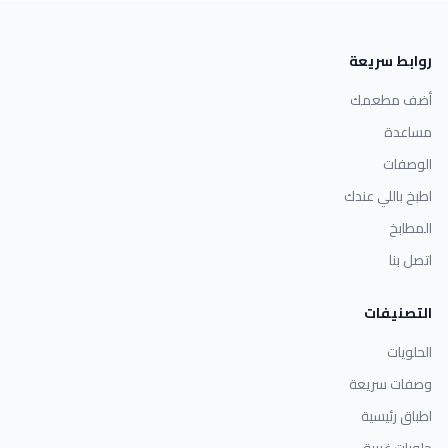
روابط سريعة
أضف مطعمك
مساعدة
الوصفات
اطبخ باللي عندك
المطابخ
اتصل بنا
التصنيفات
الحلويات
وصفات سريعة
اطباق رئيسية