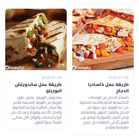
2026-07-08
2026-07-08
طريقة عمل كاساديا
طريقة عمل ساندويتش
الدجاج
البوريتو
كاساديا الدجاج من الوصفات
ساندويتش البوريتو ، يتكون طبق
المكسيكية الحارة واللذيذة المكونة
البوريتو من التورتيلا المحشية باللحم
من خبز التورتيلا مع حشوة من
والأعشاب الطازجة وبراعم الفاصوليا
الدجاج والفلفل الملون والطماطم
والبصل الأخضر والنودلز وغير ذلك من
وجبن الشيدر والموزاريلا توضع على
أنواع الصلصات والتوابل التي تعطي
الغريل أو في المقلاة حتى تصبح
طعماً مميزاً للطبق .
مقرمشة وتقدم .