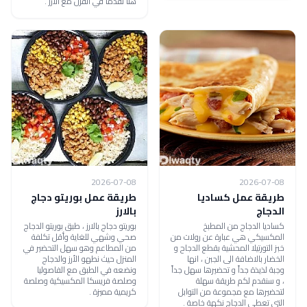
هنا نقدما في الفرن مع الأرز .
2026-07-08
2026-07-08
طريقة عمل كساديا
طريقة عمل بوريتو دجاج
الدجاج
بالارز
كساديا الدجاج من المطبخ
بوريتو دجاج بالارز ، طبق بوريتو الدجاج
المكسيكي هي عبارة عن رولات من
صحي وشهي للغاية وأقل تكلفة
خبز التورتيلا المحشية بقطع الدجاح و
من المطاعم وهو سهل التحضير في
الخضار بالاضافة الى الجبن ، انها
المنزل حيث نطهو الأرز والدجاج
وجبة لذيذة جداً و تحضيرها سهل جداً
ونضعه في الطبق مع الفاصوليا
، و سنقدم لكم طريقة سهلة
وصلصة فريسكا المكسيكية وصلصة
لتحضيرها مع مجموعة من التوابل
كريمية مميزة .
التي تعطي الدجاج نكهة خاصة .