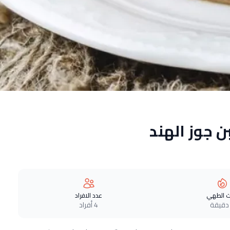
ن جوز الهند
 الطهي
عدد الافراد
4 أفراد