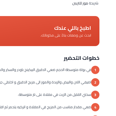
شريحة
موز للتزيين
اطبخ باللي عندك
ابحث عن وصفات بناءً على مكوناتك.
خطوات التحضير
في بولة متوسطة الحجم ضعي الدقيق البيكينج باودر والسكر والمل
1
اضيفي اللبن والبيض والزبدة والموز الى مزيج الدقيق و اخلطي جيد
2
سخني القليل من الزيت في مقلاة على نار متوسطة.
3
ضعي مقدار مناسب من المزيج في المقلاة و اتركيه يتحمر ثم اقلبي
4