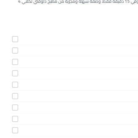
طريقة عمل بان كيك الموز بلبن جوز الهند خطوة بخطوة بـ10 مكونات وفي 15 دقيقة فقط. وصفة سهلة ومجرّبة من مطبخ دلوقتي تكفي 4