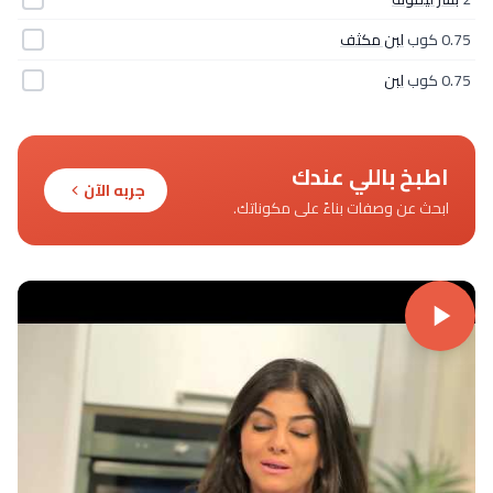
0.75 كوب
لبن مكثف
0.75 كوب
لبن
اطبخ باللي عندك
جربه الآن
ابحث عن وصفات بناءً على مكوناتك.