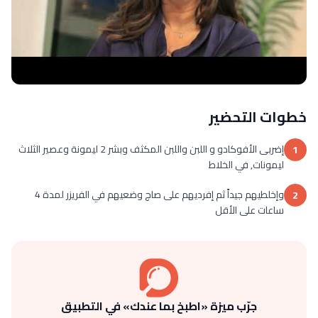
خطوات التحضير
إضربى الأفوكادو و اللبن واللبن المكثف وبشر 2 ليمونة وعصير الثلاث
1
ليمونات, في الخلاط
وإخلطيهم جيداً ثم إفرديهم على صاج وضعيهم في الفريزر لمدة 4
2
ساعات على الأقل
جرّب ميزة «اطبخ بما عندك» في التطبيق