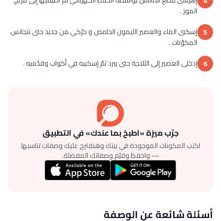
4
الموز .
إسكبى الماء والعصير الليمون الحامض و حرّكي من جديد حتى تتجانس
5
المكوّنات .
إدخلى العصير إلى الثلاجة حتى يبرد ثمّ إسكبيه في أكواب وقدّميه .
6
جرّب ميزة «اطبخ بما عندك» في التطبيق
اكتب المكونات الموجودة في بيتك وهنقترح عليك وصفات تناسبها
— واحفظ وقيّم وصفاتك المفضلة.
أسئلة شائعة عن الوصفة