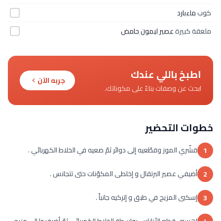
كوب
ماءبارد
ملعقة كبيرة
عصير ليمون حامض
اطبخ باللي عندك
جربه الآن
ابحث عن وصفات بناءً على مكوناتك.
خطوات التحضير
قشّري الموز وقطّعيه إلى دوائر ثمّ ضعيه في الخلاط الكهربائي .
1
أضيفي عصير البرتقال و إخلطى المكوّنات حتى تتجانس .
2
إسكبى المزيج في طبق و إتركيه جانباً .
3
إهرسى قطع الأناناس بواسطة الخلاط الكهربائي ثمّ أضيفيها إلى مزيج