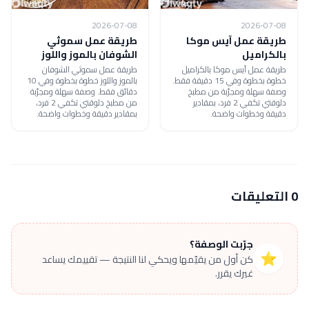
2026-07-08
2026-07-08
طريقة عمل آيس موكا
طريقة عمل سموثي
بالكراميل
الشوفان بالموز واللوز
طريقة عمل آيس موكا بالكراميل
طريقة عمل سموثي الشوفان
خطوة بخطوة وفي 15 دقيقة فقط.
بالموز واللوز خطوة بخطوة وفي 10
وصفة سهلة ومجرّبة من مطبخ
دقائق فقط. وصفة سهلة ومجرّبة
دلوقتي تكفي 2 فرد، بمقادير
من مطبخ دلوقتي تكفي 2 فرد،
دقيقة وخطوات واضحة.
بمقادير دقيقة وخطوات واضحة.
0 التعليقات
جرّبت الوصفة؟
⭐
كن أول من يقيّمها ويحكي لنا النتيجة — تقييمك يساعد
غيرك يقرر.