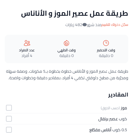
طريقة عمل عصير الموز و الأناناس
منذ شهر
482 زيارات
سجّل دخولك للتقييم
وقت التحضير
وقت الطهي
عدد الافراد
0 دقيقة
0 دقيقة
4 أفراد
طريقة عمل عصير الموز و الأناناس خطوة بخطوة بـ5 مكونات. وصفة سهلة
ومجرّبة من مطبخ دلوقتي تكفي 4 أفراد، بمقادير دقيقة وخطوات واضحة.
المقادير
موز
(حسب الذوق)
كوب
عصير برتقال
0.5 كوب
أناناس مقطّع