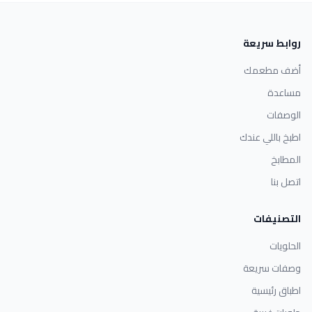
روابط سريعة
أضف مطعمك
مساعدة
الوصفات
اطبخ باللي عندك
المطابخ
اتصل بنا
التصنيفات
الحلويات
وصفات سريعة
اطباق رئيسية