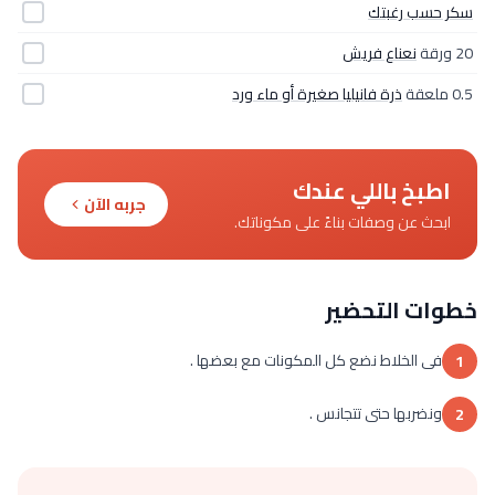
سكر حسب رغبتك
20 ورقة
نعناع فريش
0.5 ملعقة
ذرة فانيليا صغيرة أو ماء ورد
اطبخ باللي عندك
جربه الآن
ابحث عن وصفات بناءً على مكوناتك.
خطوات التحضير
فى الخلاط نضع كل المكونات مع بعضها .
1
ونضربها حتى تتجانس .
2