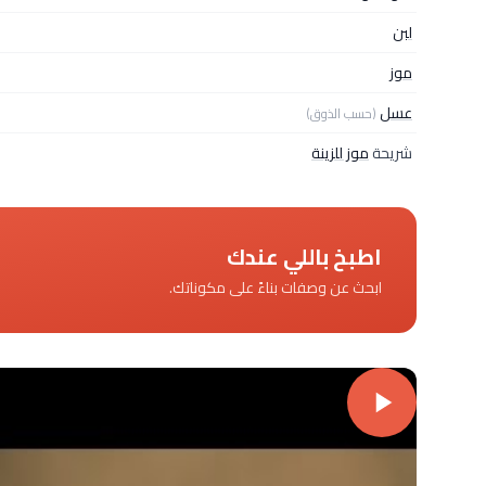
لبن
موز
عسل
(حسب الذوق)
شريحة
موز للزينة
اطبخ باللي عندك
ابحث عن وصفات بناءً على مكوناتك.