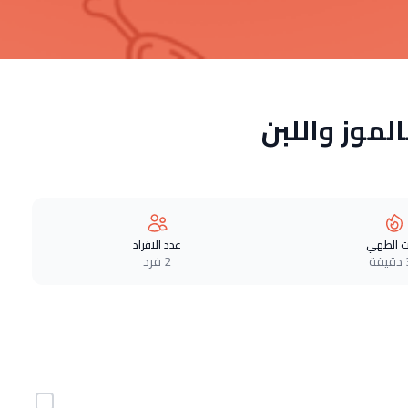
لموز واللبن
 الطهي
عدد الافراد
ة
2 فرد