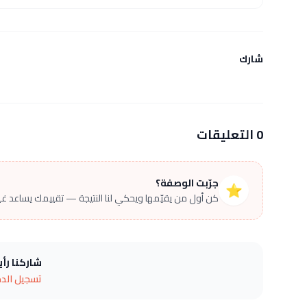
شارك
0 التعليقات
جرّبت الوصفة؟
⭐
كن أول من يقيّمها ويحكي لنا النتيجة — تقييمك يساعد غير
شاركنا رأ
تسجيل الد