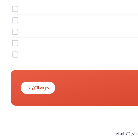
جربه الآن
 حتى تتماسك