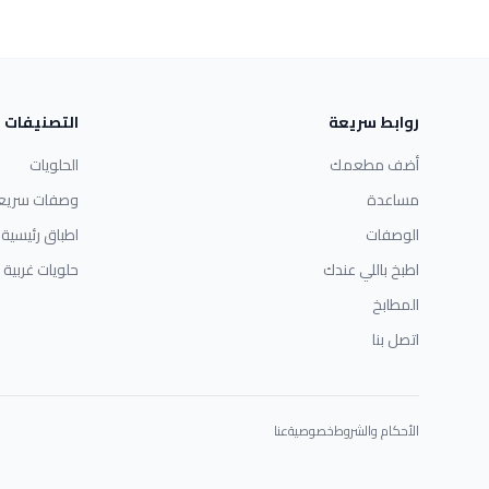
روابط سريعة
التصنيفات
أضف مطعمك
الحلويات
مساعدة
وصفات سريع
الوصفات
اطباق رئيسية
اطبخ باللي عندك
حلويات غربية
المطابخ
اتصل بنا
الأحكام والشروط
خصوصية
عنا