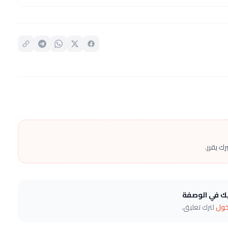
ك يقرر.
يك في الوصفة
خول
لترك تعليق.