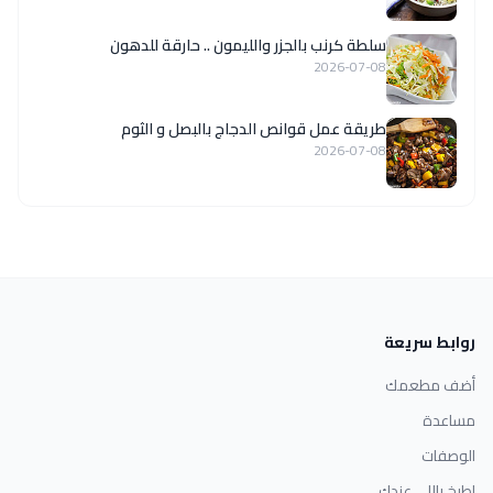
سلطة كرنب بالجزر والليمون .. حارقة للدهون
2026-07-08
طريقة عمل قوانص الدجاج بالبصل و الثوم
2026-07-08
روابط سريعة
أضف مطعمك
مساعدة
الوصفات
اطبخ باللي عندك