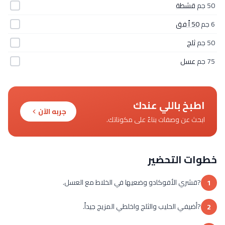
50 جم
قشطة
6 جم
50 اً فق
50 جم
ثلج
75 جم
عسل
اطبخ باللي عندك
جربه الآن
ابحث عن وصفات بناءً على مكوناتك.
خطوات التحضير
?قشري الأفوكادو وضعيها في الخلاط مع العسل.
1
?أضيفي الحليب والثلج واخلطي المزيج جيداً.
2