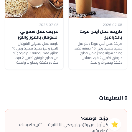
2026-07-08
2026-07-08
طريقة عمل آيس موكا
طريقة عمل سموثي
بالكراميل
الشوفان بالموز واللوز
طريقة عمل آيس موكا بالكراميل
طريقة عمل سموثي الشوفان
خطوة بخطوة وفي 15 دقيقة فقط.
بالموز واللوز خطوة بخطوة وفي 10
وصفة سهلة ومجرّبة من مطبخ
دقائق فقط. وصفة سهلة ومجرّبة
دلوقتي تكفي 2 فرد، بمقادير
من مطبخ دلوقتي تكفي 2 فرد،
دقيقة وخطوات واضحة.
بمقادير دقيقة وخطوات واضحة.
0 التعليقات
جرّبت الوصفة؟
⭐
كن أول من يقيّمها ويحكي لنا النتيجة — تقييمك يساعد
غيرك يقرر.