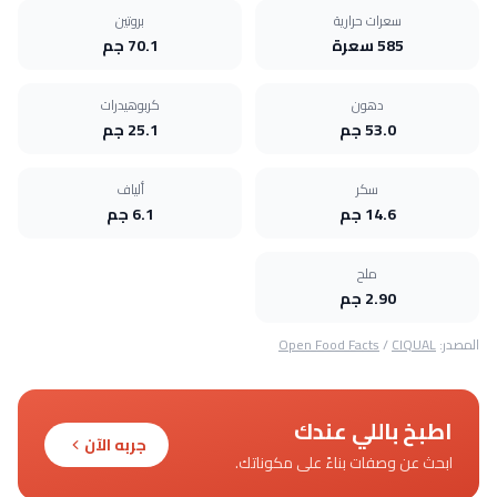
سعرات حرارية
بروتين
585 سعرة
70.1 جم
دهون
كربوهيدرات
53.0 جم
25.1 جم
سكر
ألياف
14.6 جم
6.1 جم
ملح
2.90 جم
المصدر:
CIQUAL
/
Open Food Facts
اطبخ باللي عندك
جربه الآن
ابحث عن وصفات بناءً على مكوناتك.