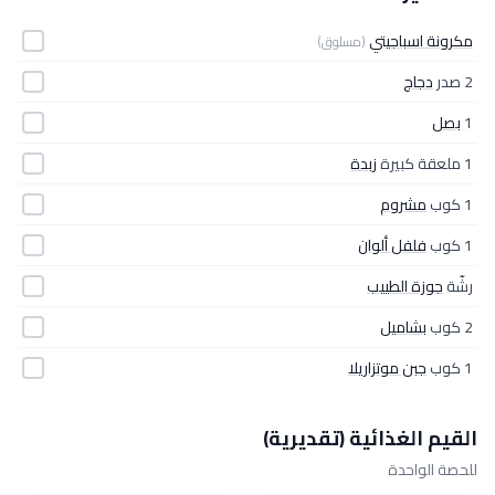
مكرونة اسباجيتي
(مسلوق)
2 صدر
دجاج
1
بصل
1 ملعقة كبيرة
زبدة
1 كوب
مشروم
1 كوب
فلفل ألوان
رشّة
جوزة الطييب
2 كوب
بشاميل
1 كوب
جبن موتزاريلا
القيم الغذائية (تقديرية)
للحصة الواحدة