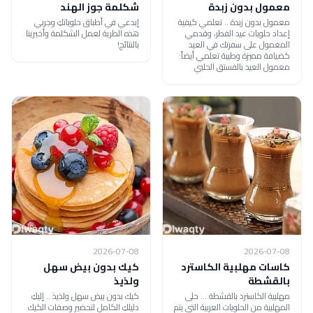
معمول بدون زبدة
شكلمة جوز الهند
معمول بدون زبدة .. تعلمي كيفية
إبدعي في أطباق حلوياتكِ وجربي
إعداد حلويات عيد الفطر، وقدمي
هذه الطرية لعمل الشكلمة وأخبرينا
المعمول على سفرتك في العيد
بالنتائج!
كضيافة مميزة وطيبة تعلمي أيضاً:
معمول العيد بالفستق الحلبي
2026-07-08
2026-07-08
كاسات مهلبية الكاسترد
كيك بدون بيض سهل
بالقشطة
ولذيذ
مهلبية الكاسترد بالقشطة ... حلى
كيك بدون بيض سهل ولذيذ .. إليكِ
المهلبية من الحلويات العربية التي يتم
دليلكِ الكامل لتحضير وصفات الكيك