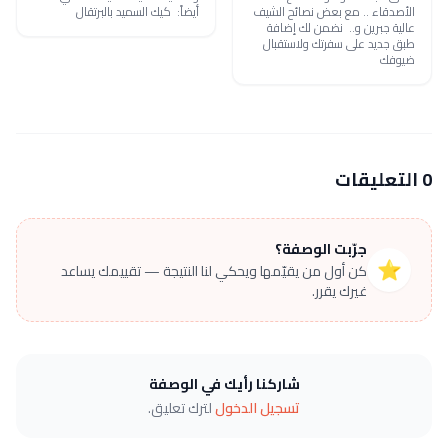
الأصدقاء .. مع بعض نصائح الشيف
أيضاً: كيك السميد بالبرتقال
عالية جبرين و.. نضمن لك إضافة
طبق جديد على سفرتك ولاستقبال
ضيوفك
0 التعليقات
جرّبت الوصفة؟
⭐
كن أول من يقيّمها ويحكي لنا النتيجة — تقييمك يساعد
غيرك يقرر.
شاركنا رأيك في الوصفة
تسجيل الدخول
لترك تعليق.