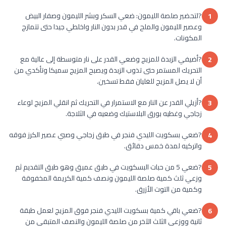
?لتحضير صلصة الليمون: ضعي السكر وبشر الليمون وصفار البيض
1
وعصير الليمون والملح في قدر بدون النار واخلطي جيدا حتى تتمازج
المكونات.
?أضيفي الزبدة للمزيج وضعي القدر على نار متوسطة إلى عالية مع
2
التحريك المستمر حتى تذوب الزبدة ويصبح المزيج سميكا وتأكدي من
أن لا يصل المزيج للغليان فقط تسخين.
?أزيلي القدر عن النار مع الاستمرار في التحريك ثم انقلي المزيج لوعاء
3
زجاجي وغطيه بورق البلاستيك وضعيه في الثلاجة.
?ضعي بسكويت الليدي فنجر في طبق زجاجي وصبي عصير الكرز فوقه
4
واتركيه لمدة خمس دقائق.
?ضعي 5 من حبات البسكويت في طبق عميق وهو طبق التقديم ثم
5
وزعي ثلث كمية صلصة الليمون ونصف كمية الكريمة المخفوقة
وكمية من التوت الأزرق.
?ضعي باقي كمية بسكويت الليدي فنجر فوق المزيج لعمل طبقة
6
ثانية ووزعي الثلث الآخر من صلصة الليمون والنصف المتبقي من