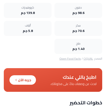
دهون
كربوهيدرات
98.6 جم
139.8 جم
سكر
ألياف
70.6 جم
5.8 جم
ملح
1.40 جم
المصدر:
CIQUAL
/
Open Food Facts
اطبخ باللي عندك
جربه الآن
ابحث عن وصفات بناءً على مكوناتك.
خطوات التحضير