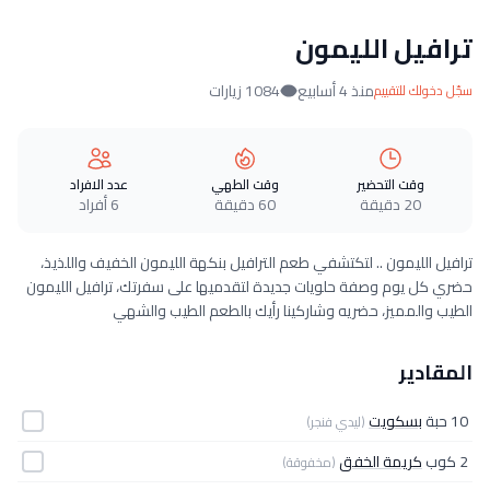
ترافيل الليمون
منذ 4 أسابيع
1084 زيارات
سجّل دخولك للتقييم
وقت التحضير
وقت الطهي
عدد الافراد
20 دقيقة
60 دقيقة
6 أفراد
ترافيل الليمون .. لتكتشفي طعم الترافيل بنكهة الليمون الخفيف واللذيذ،
حضري كل يوم وصفة حلويات جديدة لتقدميها على سفرتك، ترافيل الليمون
الطيب والمميز، حضريه وشاركينا رأيك بالطعم الطيب والشهي
المقادير
10 حبة
بسكويت
(ليدي فنجر)
2 كوب
كريمة الخفق
(مخفوقة)