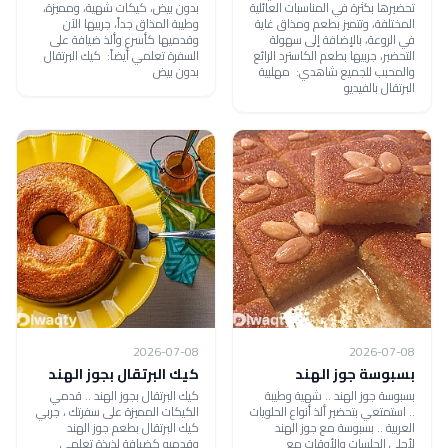
تحضيرها بكثرة في المناسبات العائلية
بدون بيض، كيكات شهية، ومميزة،
المختلفة، وتتميز بطعم ومذاق غاية
وطيبة المذاق جداً، جربيها الآن
في الروعة، بالإضافة إلى سهولة
وقدميها كأسرع وألذ ضيافة على
التحضير، جربيها بطعم الكاسترد الرائع
السفرة تعلمي أيضاً: كيك البرتقال
والمحبب للجميع شاهدي: مهلبية
بدون بيض
البرتقال بالفيديو
2026-07-08
2026-07-08
بسبوسة جوز الهند
كيك البرتقال بجوز الهند
بسبوسة جوز الهند .. شهية وطيبة
كيك البرتقال بجوز الهند .. قدمي
.. استمتعي بتحضير ألذ أنواع الحلويات
الكيكات المميزة على سفرتك ، جربي
العربية .. بسبوسة مع جوز الهند
كيك البرتقال بطعم جوز الهند
لأحلى الجلسات والأوقات مع
وقدميه كضيافة لذيذة تعلمي