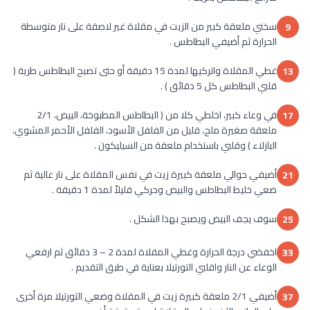
سخني ملعقة كبير من الزيت في مقلاة غير لاصقة على نار متوسطة
9
الحرارة ثم أضيفي البطاطس .
غطي المقلاة واتركيها لمدة 15 دقيقة أو حتى تصبح البطاطس طرية (
13
قلبي البطاطس كل 5 دقائق ) .
في وعاء كبير، اخلطي كلا من ( البطاطس المطبوخة، البيض، 2/1
17
ملعقة صغيرة ملح، قليل من الفلفل الأسود، الفلفل الأحمر المشوي،
البازلاء ) وقلبي باستخدام ملعقة من السيليكون .
أضيفي حوالي ملعقة كبيرة زيت في نفس المقلاة على نار عالية ثم
21
ضعي خليط البطاطس والبيض وحركي قليلاً لمدة 1 دقيقة .
سوف يجف البيض ويصبح بهذا الشكل .
25
اخفضي درجة الحرارة وغطي المقلاة لمدة 2 – 3 دقائق ثم ارفعي
33
الوعاء عن النار واقلبي التورتيلا بعناية في طبق التقديم .
أضيفي 2/1 ملعقة كبيرة زيت في المقلاة وضعي التورتيلا مرة أخرى
37