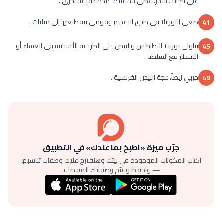
على الجانب الآخر، غطي المقلاة لمدة دقيقة أخرى .
ضعي التورتيلا في طبق التقديم وقومي بتقطيعها إلى مثلثات .
41
تناولي تورتيلا البطاطس والبيض على الطريقة الأسبانية في العشاء أو
45
الافطار مع السلطة .
جربي أيضاً، عجة البيض الفرنسية .
49
جرّب ميزة «اطبخ بما عندك» في التطبيق
اكتب المكونات الموجودة في بيتك وهنقترح عليك وصفات تناسبها
— واحفظ وقيّم وصفاتك المفضلة.