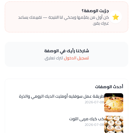
جرّبت الوصفة؟
⭐
كن أول من يقيّمها ويحكي لنا النتيجة — تقييمك يساعد
غيرك يقرر.
شاركنا رأيك في الوصفة
تسجيل الدخول
لترك تعليق.
أحدث الوصفات
طريقة عمل سوفليه أومليت الديك الرومي والذرة
2026-07-08
كب كيك مربى التوت
2026-07-08