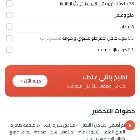
78 ملعقة كبيرة
7 – 8 زيت نباتي أو الكانولا
ملح وفلفل
8
بيضات
0.5 كوب
فلفل أحمر حلو مشوي و طولية
(مقطع شرائح)
0.5 كوب
بازلاء مجمد
اطبخ باللي عندك
جربه الآن
ابحث عن وصفات بناءً على مكوناتك.
خطوات التحضير
ثم أضيفي كلا من ( البصل، 4 ملاعق كبيرة زيت، 2/1 ملعقة صغيرة
5
الملح، الفلفل الأسود ) قلبي المكونات بشكل جيد حتى تتغلف جميع
شرائح البطاطس بالزيت .