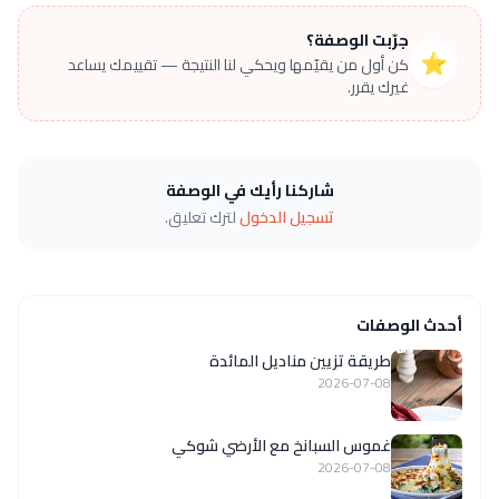
جرّبت الوصفة؟
⭐
كن أول من يقيّمها ويحكي لنا النتيجة — تقييمك يساعد
غيرك يقرر.
شاركنا رأيك في الوصفة
تسجيل الدخول
لترك تعليق.
أحدث الوصفات
طريقة تزيين مناديل المائدة
2026-07-08
غموس السبانخ مع الأرضي شوكي
2026-07-08