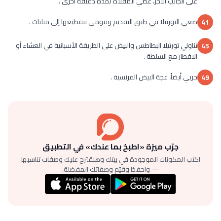
على الجانب الآخر، غطي المقلاة لمدة دقيقة أخرى .
ضعي التورتيلا في طبق التقديم وقومي بتقطيعها إلى مثلثات .
41
تناولي تورتيلا البطاطس والبيض على الطريقة الأسبانية في العشاء أو
45
الافطار مع السلطة .
جربي أيضاً، عجة البيض الفرنسية .
49
جرّب ميزة «اطبخ بما عندك» في التطبيق
اكتب المكونات الموجودة في بيتك وهنقترح عليك وصفات تناسبها
— واحفظ وقيّم وصفاتك المفضلة.