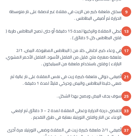
سخني ملعقة كبير من الزيت في مقلاة غير لاصقة على نار متوسطة
9
الحرارة ثم أضيفي البطاطس .
غطي المقلاة واتركيها لمدة 15 دقيقة أو حتى تصبح البطاطس طرية (
13
قلبي البطاطس كل 5 دقائق ) .
في وعاء كبير، اخلطي كلا من ( البطاطس المطبوخة، البيض، 2/1
17
ملعقة صغيرة ملح، قليل من الفلفل الأسود، الفلفل الأحمر المشوي،
البازلاء ) وقلبي باستخدام ملعقة من السيليكون .
أضيفي حوالي ملعقة كبيرة زيت في نفس المقلاة على نار عالية ثم
21
ضعي خليط البطاطس والبيض وحركي قليلاً لمدة 1 دقيقة .
سوف يجف البيض ويصبح بهذا الشكل .
25
اخفضي درجة الحرارة وغطي المقلاة لمدة 2 – 3 دقائق ثم ارفعي
33
الوعاء عن النار واقلبي التورتيلا بعناية في طبق التقديم .
أضيفي 2/1 ملعقة كبيرة زيت في المقلاة وضعي التورتيلا مرة أخرى
37