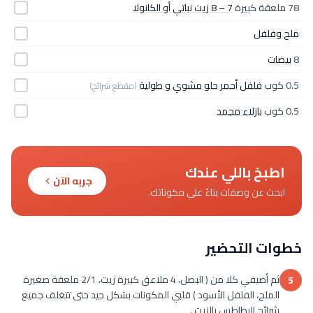
78 ملعقة كبيرة
7 – 8 زيت نباتي أو الكانولا
ملح وفلفل
8
بيضات
0.5 كوب
فلفل أحمر حلو مشوي و طولية
(مقطع شرائح)
0.5 كوب
بازلاء مجمد
اطبخ باللي عندك
جربه الآن
ابحث عن وصفات بناءً على مكوناتك.
خطوات التحضير
ثم أضيفي كلا من ( البصل، 4 ملاعق كبيرة زيت، 2/1 ملعقة صغيرة
5
الملح، الفلفل الأسود ) قلبي المكونات بشكل جيد حتى تتغلف جميع
شرائح البطاطس بالزيت .