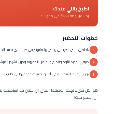
اطبخ باللي عندك
ابحث عن وصفات بناءً على مكوناتك.
خطوات التحضير
?اخلطي الجبن الكريمي واللبن والمايونيز في طبق حتى يصبح المزيج
1
أضيفي بودرة الثوم والملح والفلفل المفروم وجبن الشيدر المبشو
2
?وزعي خليط التغمسية في أطباق صغيرة وقدميها إلى جانب التشي
3
هذا كل شيء لهذه الوصفة! اتمنى ان تكون قد استمتعت به. إذ
أن أسمع منك!