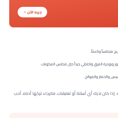
جربه الآن
 متجانساً وناعماً.
ر وبودرة المرق واخلطي جيداً حتى تتجانس المكونات.
بس والخضار والموالح.
ا كان لديك أي أسئلة أو تعليقات، فالرجاء تركها أدناه. أحب