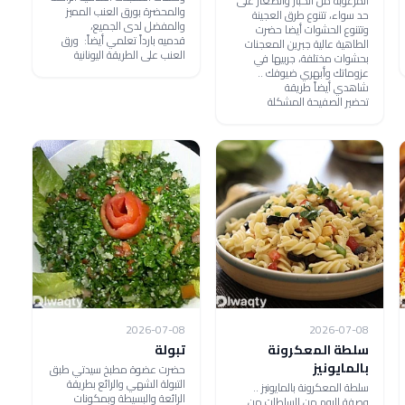
المرغوبة من الكبار والصغار على
والمحضرة بورق العنب المميز
حد سواء، تتنوع طرق العجينة
والمفضل لدى الجميع،
وتتنوع الحشوات أيضا حضرت
قدميه بارداً تعلمي أيضاً: ورق
الطاهية عالية جبرين المعجنات
العنب على الطريقة اليونانية
بحشوات مختلفة، جربيها في
عزوماتك وأبهري ضيوفك ..
شاهدي أيضاً طريقة
تحضير الصفيحة المشكلة
2026-07-08
2026-07-08
سلطة المعكرونة
تبولة
بالمايونيز
حضرت عضوة مطبخ سيدتي طبق
التبولة الشهي والرائع بطريقة
سلطة المعكرونة بالمايونيز ..
الرائعة والبسيطة وبمكونات
وصفة اليوم من السلطات من