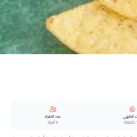
 الطهي
عدد الافراد
ة
4 أفراد