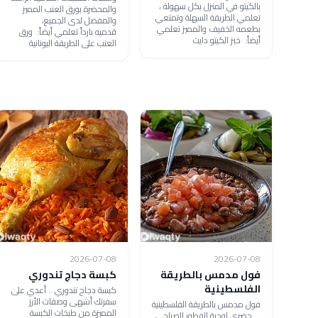
بالكيتو في المنزل بكل سهولة ،
والمحضرة بورق العنب المميز
تعلمي الطريقة السهلة وتمتعي
والمفضل لدى الجميع،
بطعمه الخفيف والمميز تعلمي
قدميه بارداً تعلمي أيضاً: ورق
أيضاً: خبز الكيتو دايت
العنب على الطريقة اليونانية
2026-07-08
2026-07-08
فول مدمس بالطريقة
كبسة دجاج تندوري
الفلسطينية
كبسة دجاج تندوري .. أعدي على
سفرتك أشهى وصفات الأرز
فول مدمس بالطريقة الفلسطينية
المميزة من طبخات الكبسة
... حضري لوجبة الفطور الصباحي