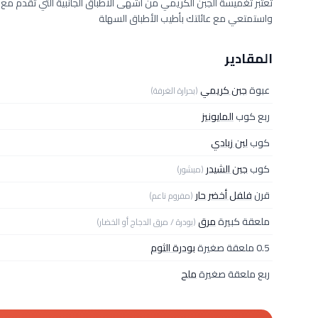
تعتبر تغميسة الجبن الكريمي من أشهى الأطباق الجانبية التي تقدم مع 
واستمتعي مع عائلتك بأطيب الأطباق السهلة
المقادير
عبوة
جبن كريمي
(بحرارة الغرفة)
ربع كوب
المايونيز
كوب
لبن زبادي
كوب
جبن الشيدر
(مبشور)
قرن
فلفل أخضر حار
(مفروم ناعم)
ملعقة كبيرة
مرق
(بودرة / مرق الدجاج أو الخضار)
0.5 ملعقة صغيرة
بودرة الثوم
ربع ملعقة صغيرة
ملح