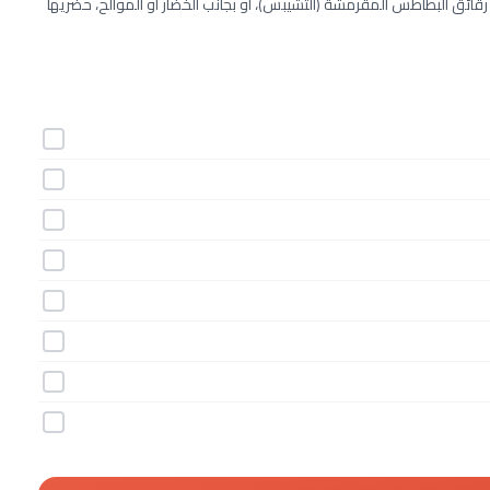
رقائق البطاطس المقرمشة (التشيبس)، أو بجانب الخضار أو الموالح، حضريها