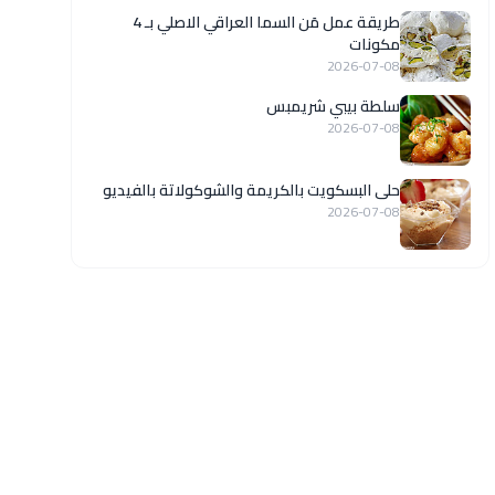
طريقة عمل مَن السما العراقي الاصلي بـ 4
مكونات
2026-07-08
سلطة بيبي شريمبس
2026-07-08
حلى البسكويت بالكريمة والشوكولاتة بالفيديو
2026-07-08