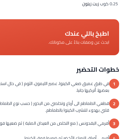
0.25 كوب
زيت زيتون
اطبخ باللي عندك
ابحث عن وصفات بناءً على مكوناتك.
خطوات التحضير
في طبق عميق ضعي الكينوا، عصير الليمون، الثوم ( في حال استع
1
بعضها. أتركيها جانبا.
قطعي الطماطم الى أرباع وتخلصي من البذور ( حسب نوع الطماطم)
2
قلبي بهدوء لتتشرب الكينوا بالطماطم.
أفرمي البقدونس ( مع التخلص من العيدان الصلبة ) ثم ضعيها فوق
3
أفرمي أوراق النعناع الأخضر ثم ضعيها فوق الكينوا.
4