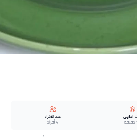
 الطهي
عدد الافراد
ة
4 أفراد