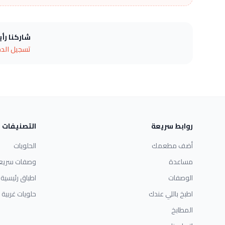
شاركنا رأ
تسجيل الد
روابط سريعة
التصنيفات
أضف مطعمك
الحلويات
مساعدة
وصفات سريع
الوصفات
اطباق رئيسية
اطبخ باللي عندك
حلويات غربية
المطابخ