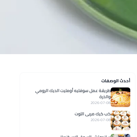
أحدث الوصفات
طريقة عمل سوفليه أومليت الديك الرومي
والذرة
2026-07-08
كب كيك مربى التوت
2026-07-08