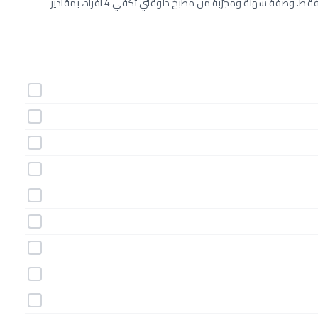
طريقة عمل تبولة الكينوا خطوة بخطوة بـ10 مكونات وفي 20 دقيقة فقط. وصفة سهلة ومجرّبة من مطبخ دلوقتي تكفي 4 أفراد، بمقادير