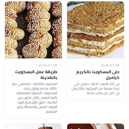
2026-07-08
2026-07-08
حلى البسكويت بالكريم
طريقة عمل البسكويت
كراميل
بالطحينة
في أيام الصيف الحارة، حضري حلي
البسكويت بالطحينة ، استمتعي مع
باردة سريعة من البسكويت والكرميل
عائلتك بتحضير وتناول هذه
في اقل من نصف ساعة.
البسكويتات الصغيرة المتشققة،
رائعة الطعم، والتي تتكون من
الطحينة، دقيق اللوز وجوز الهند،
القرفة، العسل والمغطاة ببذور
السمسم.