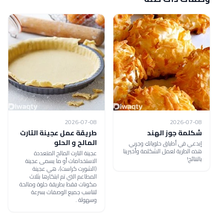
2026-07-08
2026-07-08
شكلمة جوز الهند
طريقة عمل عجينة التارت
المالح و الحلو
إبدعي في أطباق حلوياتكِ وجربي
هذه الطرية لعمل الشكلمة وأخبرينا
عجينة التارت المالح المتعددة
بالنتائج!
الاستخدامات أو ما يسمى عجينة
(الشورت كراست)، هي عجينة
المطاعم التي تم ابتكارها بثلاث
مكونات فقط بطريقة حلوة ومالحة
لتناسب جميع الوصفات بسرعة
وسهولة .