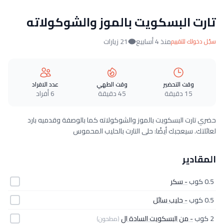
تارت البسكويت بالموز والشوكولاته
منذ 4 أسابيع
21 زيارات
سجّل دخولك للتقييم
وقت التحضير
وقت الطهي
عدد الافراد
15 دقيقة
45 دقيقة
6 أفراد
حضري تارت البسكويت بالموز والشوكولاته كما بالوصفة وقدميه بارد
لعائلتك. سيعجبك أيضًا: حلى التارت بالحليب المحموس
المقادير
0.5 كوب
- سكر
0.5 كوب
- حليب سائل
2 كوب
- من البسكويت السادة ال
(مطحون)