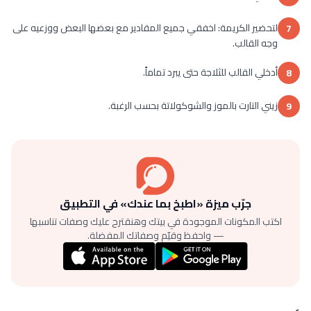
لتحضير الكريمة: اخفقي جميع المقادير مع بعضها البعض ووزعيه على
7
وجه القالب.
أدخلي القالب للثلاجة حتى يبرد تماماً.
8
زيني التارت بالموز والشوكولاتة بحسب الرغبة.
9
جرّب ميزة «اطبخ بما عندك» في التطبيق
اكتب المكونات الموجودة في بيتك وهنقترح عليك وصفات تناسبها
— واحفظ وقيّم وصفاتك المفضلة.