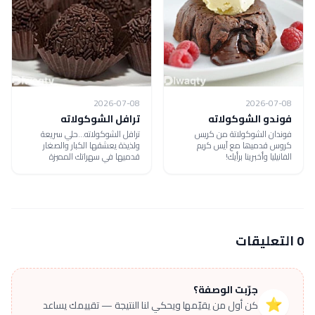
2026-07-08
2026-07-08
فوندو الشوكولاته
ترافل الشوكولاته
فوندان الشوكولاتة من كریس
ترافل الشوكولاته...حلي سريعة
كروس قدمیھا مع آیس كریم
ولذيذة يعشقها الكبار والصغار
الفانیلیا وأخبرينا برأيك!
قدميها في سهراتك المميزة
0 التعليقات
جرّبت الوصفة؟
⭐
كن أول من يقيّمها ويحكي لنا النتيجة — تقييمك يساعد