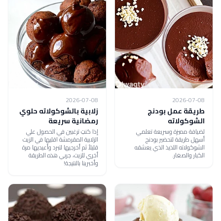
2026-07-08
2026-07-08
طريقة عمل بودنج
زلابية بالشوكولاته حلوي
الشوكولاته
رمضانية سريعة
لضيافة مميزة وسريعة تعلمي
إذا كنتِ ترغبين في الحصول علي
أسهل طريقة لتحضير بودنج
الزلابية المقرمشة اقليها في الزيت
الشوكولاته اللذيذ الذي يعشقه
قليلأ ثم أخرجيها لتبرد وأعيديها مرة
الكبار والصغار.
أخري للزيت، جربي هذه الطريقة
وأخبرينا بالنتيجة!