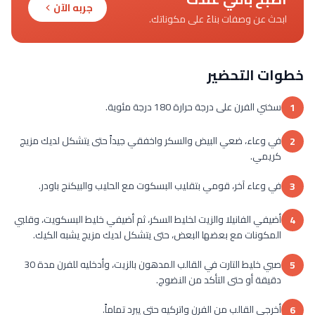
جربه الآن
ابحث عن وصفات بناءً على مكوناتك.
خطوات التحضير
سخني الفرن على درجة حرارة 180 درجة مئوية.
1
في وعاء، ضعي البيض والسكر واخفقي جيداً حتى يتشكل لديك مزيج
2
كريمي.
في وعاء آخر، قومي بتقليب البسكوت مع الحليب والبيكنج باودر.
3
أضيفي الفانيلا والزيت لخليط السكر، ثم أضيفي خليط البسكويت، وقلبي
4
المكونات مع بعضها البعض، حتى يتشكل لديك مزيج يشبه الكيك.
صبي خليط التارت في القالب المدهون بالزيت، وأدخليه للفرن مدة 30
5
دقيقة أو حتى التأكد من النضوج.
أخرجي القالب من الفرن واتركيه حتى يبرد تماماً.
6