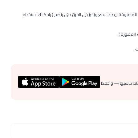
لمخفوقة ليصبح لامع ويُخبز فى الفرن حتى ينضج ( بامكانك استخدام
المصورة ) .
 .
ات تناسبها — واحفظ