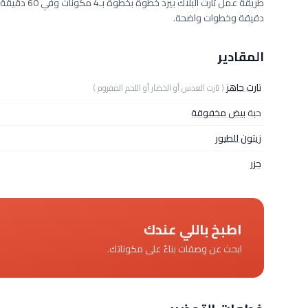
دقيقة وخطوات واضحة.
المقادير
تارت جاهز
( تارت العدس أو الخضار أو اللحم المفروم )
حبة
بيض مخفوقة
زيتون للطيور
جزر
اطبخ باللي عندك
ابحث عن وصفات بناءً على مكوناتك.