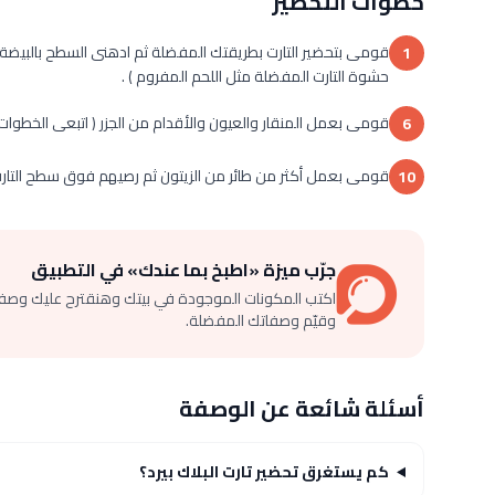
خطوات التحضير
قومى بتحضير التارت بطريقتك المفضلة ثم ادهنى السطح بالبيضة ا
1
حشوة التارت المفضلة مثل اللحم المفروم ) .
قومى بعمل المنقار والعيون والأقدام من الجزر ( اتبعى الخطوات 
6
قومى بعمل أكثر من طائر من الزيتون ثم رصيهم فوق سطح التارت
10
جرّب ميزة «اطبخ بما عندك» في التطبيق
اكتب المكونات الموجودة في بيتك وهنقترح عليك وصف
وقيّم وصفاتك المفضلة.
أسئلة شائعة عن الوصفة
كم يستغرق تحضير تارت البلاك بيرد؟