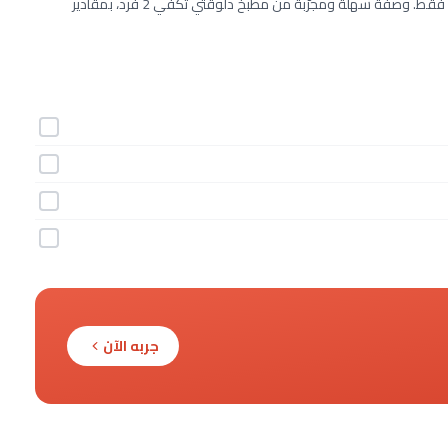
طريقة عمل تارت البلاك بيرد خطوة بخطوة بـ4 مكونات وفي 60 دقيقة فقط. وصفة سهلة ومجرّبة من مطبخ دلوقتي تكفي 2 فرد، بمقادير
جربه الآن