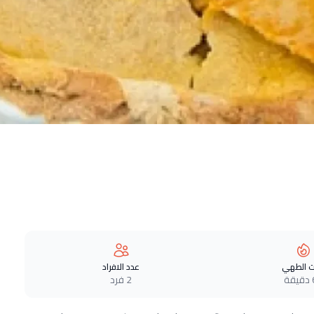
 الطهي
عدد الافراد
ة
2 فرد