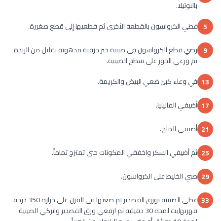
بالنوتيلا.
غطي الكرواسون بالقطعة الأخرى ثم قطعيها إلى قطع صغيرة.
5
رصي قطع الكرواسون في صينية خبز خزفية مدهونة بقليل من الزبدة
9
ثم وزعي الجوز على سطح الصينية.
في وعاء كبير ضعي البيض والكريمة.
13
أضيفي الفانيليا.
17
أضيفي الملح.
21
ثم أضيفي السكر واخفقي المكونات حتى تمتزج تماماً.
25
صبي الخليط على الكرواسون.
29
غطي الصينية بورق القصدير ثم ضعيها في الفرن على حرارة 350 درجة
33
فهرنهايت لمدة 30 دقيقة ثم ارفعي ورق القصدير واتركي الصينية