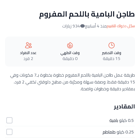
طاجن البامية باللحم المفروم
منذ 4 أسابيع
934 زيارات
سجّل دخولك للتقييم
وقت التحضير
وقت الطهي
عدد الافراد
15 دقيقة
0 دقيقة
2 فرد
طريقة عمل طاجن البامية باللحم المفروم خطوة بخطوة بـ7 مكونات وفي
15 دقيقة فقط. وصفة سهلة ومجرّبة من مطبخ دلوقتي تكفي 2 فرد،
بمقادير دقيقة وخطوات واضحة.
المقادير
0.5 كيلو
بامية
0.25 كيلو
طماطم