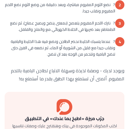
? نضع الثوم المفروم مباشرة، وبعد دقيقة من وضع الثوم نضع اللحم
2
المفروم ونقلب جيدا.
? نترك اللحم المفروم يتعصج (بمعنى ينضج ويصبح عصاج)، ثم نضع
3
الطماطم بعد ضربها في الخلاط الكهربائي مع والملح والفلفل.
? عندما يتسبك الخليط نحضر الطاجن ونضع فيه هذا الخليط والبامية
4
ونقلب جيدا مع قليل من الشوربة أو الماء، ثم نضعه في الفرن حتى
تنضج البامية وتتحمر من الوجه بعد ان تنضج.
ويوجد لديك - وصفة لذيذة وسهلة الاتباع لطاجن البامية باللحم
المفروم. أتمنى أن تستمتع بهذا الطبق بقدر ما أستمتع به!
جرّب ميزة «اطبخ بما عندك» في التطبيق
اكتب المكونات الموجودة في بيتك وهنقترح عليك وصفات تناسبها