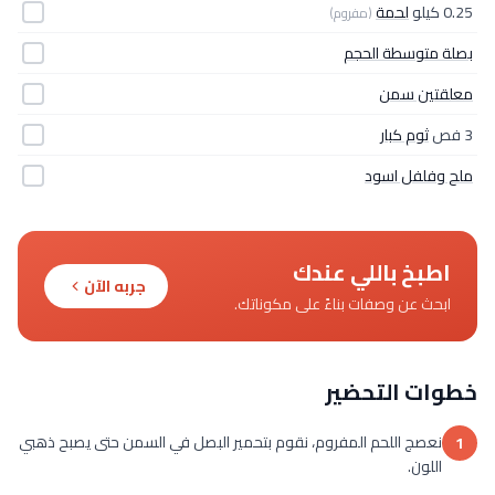
0.25 كيلو
لحمة
(مفروم)
بصلة متوسطة الحجم
معلقتين سمن
3 فص
ثوم كبار
ملح وفلفل اسود
اطبخ باللي عندك
جربه الآن
ابحث عن وصفات بناءً على مكوناتك.
خطوات التحضير
نعصج اللحم المفروم، نقوم بتحمير البصل في السمن حتى يصبح ذهبي
1
اللون.