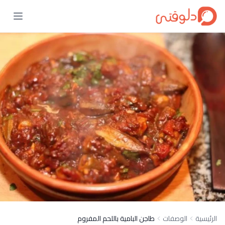
الرئيسية
الوصفات
طاجن البامية باللحم المفروم