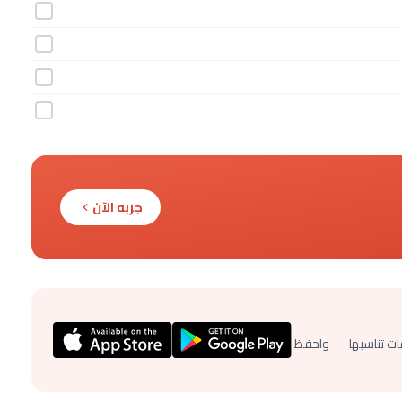
جربه الآن
ات تناسبها — واحفظ