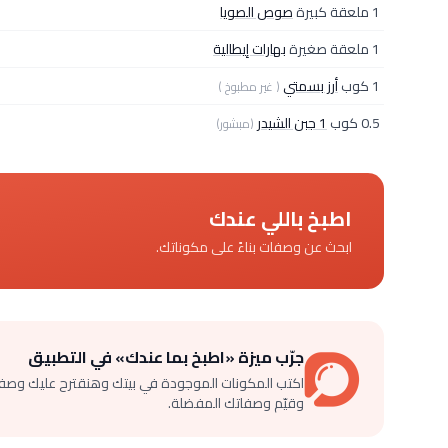
1 ملعقة كبيرة
صوص الصويا
1 ملعقة صغيرة
بهارات إيطالية
1 كوب
أرز بسمتي
( غير مطبوخ )
0.5 كوب
1 جبن الشيدر
(مبشور)
اطبخ باللي عندك
ابحث عن وصفات بناءً على مكوناتك.
جرّب ميزة «اطبخ بما عندك» في التطبيق
اكتب المكونات الموجودة في بيتك وهنقترح عليك وصف
وقيّم وصفاتك المفضلة.