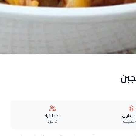
جبن
 الطهي
عدد الافراد
ة
2 فرد