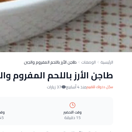
الرئيسية
الوصفات
طاجن الأرز باللحم المفروم والجبن
طاجن الأرز باللحم المفروم وال
منذ 4 أسابيع
37 زيارات
سجّل دخولك للتقييم
وقت التحضير
وقت
15 دقيقة
45 دقيق