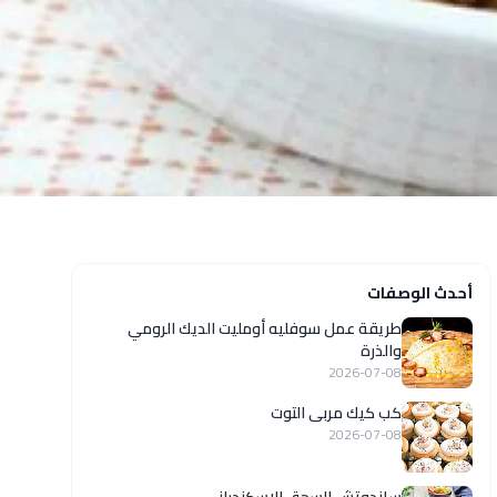
أحدث الوصفات
طريقة عمل سوفليه أومليت الديك الرومي
والذرة
2026-07-08
كب كيك مربى التوت
2026-07-08