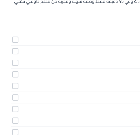
طريقة عمل طاجن الأرز باللحم المفروم والجبن خطوة بخطوة بـ13 مكونات وفي 45 دقيقة فقط. وصفة سهلة ومجرّبة من مطبخ دلوقتي تكفي