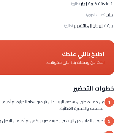
1 ملعقة كبيرة
زعتر
(طازج)
ملح
(حسب الذوق)
ورقة
الريحان ال، للتقديم
(طازج)
اطبخ باللي عندك
ابحث عن وصفات بناءً على مكوناتك.
خطوات التحضير
1
المجفف والخميرة الغذائية.
أضيفي القليل من الزيت في صينية خبز بايركس ثم أضيفي البصل
5