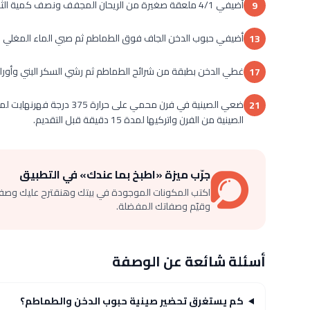
أضيفي 4/1 ملعقة صغيرة من الريحان المجفف ونصف كمية الثوم المفروم فوق الطماطم مع رشة من الملح.
9
أضيفي حبوب الدخن الجاف فوق الطماطم ثم صبي الماء المغلي 
13
غطي الدخن بطبقة من شرائح الطماطم ثم رشي السكر البني وأوراق 
17
21
الصينية من الفرن واتركيها لمدة 15 دقيقة قبل التقديم.
جرّب ميزة «اطبخ بما عندك» في التطبيق
اكتب المكونات الموجودة في بيتك وهنقترح عليك وصف
وقيّم وصفاتك المفضلة.
أسئلة شائعة عن الوصفة
كم يستغرق تحضير صينية حبوب الدخن والطماطم؟