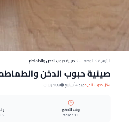
الرئيسية
الوصفات
صينية حبوب الدخن والطماطم
صينية حبوب الدخن والطماطم
منذ 4 أسابيع
188 زيارات
سجّل دخولك للتقييم
وقت التحضير
وقت
11 دقيقة
35 دقيق