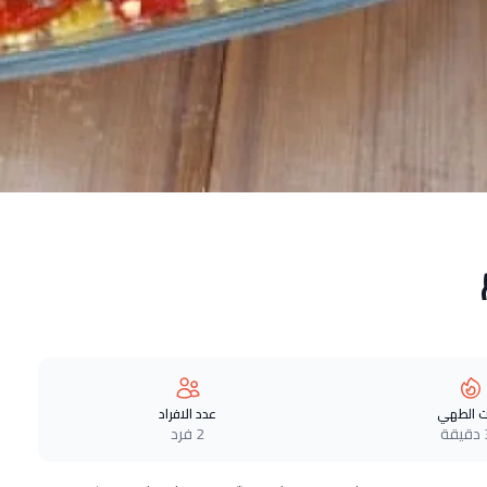
 الطهي
عدد الافراد
ة
2 فرد