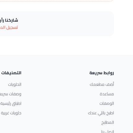
شاركنا رأ
تسجيل الد
روابط سريعة
التصنيفات
أضف مطعمك
الحلويات
مساعدة
وصفات سريع
الوصفات
اطباق رئيسية
اطبخ باللي عندك
حلويات غربية
المطابخ
اتصل بنا