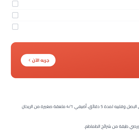
جربه الآن
في مقلاة طهي، سخني الزيت على نار متوسطة الحرارة ثم أضيفي البصل وقلبيه لمدة 5 دقائق، أضيفي 4/1 ملعقة صغيرة من الريحان
 ورصي طبقة من شرائح الطماطم.