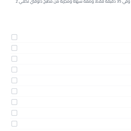
طريقة عمل صينية حبوب الدخن والطماطم خطوة بخطوة بـ12 مكونات وفي 35 دقيقة فقط. وصفة سهلة ومجرّبة من مطبخ دلوقتي تكفي 2