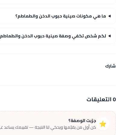
ما هي مكونات صينية حبوب الدخن والطماطم؟
لكم شخص تكفي وصفة صينية حبوب الدخن والطماطم؟
شارك
0 التعليقات
جرّبت الوصفة؟
⭐
كن أول من يقيّمها ويحكي لنا النتيجة — تقييمك يساعد غير