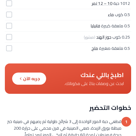
1012 حبة
10 – 12 تمر
0.5 كوب
ماء
0.5 ملعقة كبيرة
فانيليا
0.25 كوب
جوز الهند
(مبشور)
0.5 ملعقة صغيرة
ملح
اطبخ باللي عندك
جربه الآن
ابحث عن وصفات بناءً على مكوناتك.
خطوات التحضير
قطعي حبة الموز الواحدة إلى 3 شرائح طولية ثم رصيهم في صينية خبز
1
مبطنة بورق الزبدة، ضعي الصينية في فرن محمي على حرارة 200
درجة فهرنهايت لمدة 60 دقيقة ثم اتركي الموز ليبرد تماماً.