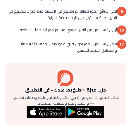
لفي شرائح الموز بعناية ثم رصيهم في الصينية مرة أخرى، ضعيهم في
9
الفرن لمدة ساعتين على نار منخفضة الحرارة.
أزيلي السينابون من الفرن ورشي مبشور جوز الهند على سطحه.
13
تناولي سينابون الموز بدون قلق فهو صحي وغني بالفيتامينات
17
والمعادن اللازمة للجسم.
جرّب ميزة «اطبخ بما عندك» في التطبيق
اكتب المكونات الموجودة في بيتك وهنقترح عليك وصفات تناسبها
— واحفظ وقيّم وصفاتك المفضلة.