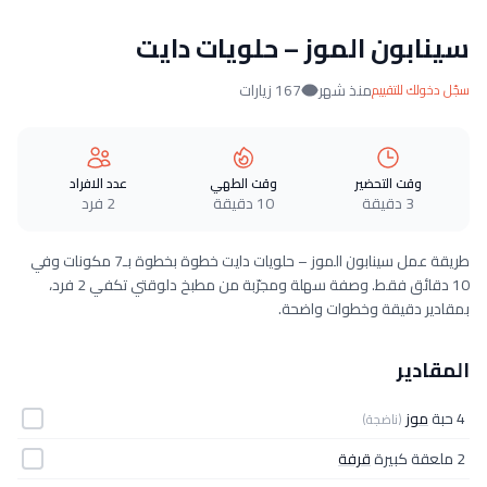
سينابون الموز – حلويات دايت
منذ شهر
167 زيارات
سجّل دخولك للتقييم
وقت التحضير
وقت الطهي
عدد الافراد
3 دقيقة
10 دقيقة
2 فرد
طريقة عمل سينابون الموز – حلويات دايت خطوة بخطوة بـ7 مكونات وفي
10 دقائق فقط. وصفة سهلة ومجرّبة من مطبخ دلوقتي تكفي 2 فرد،
بمقادير دقيقة وخطوات واضحة.
المقادير
4 حبة
موز
(ناضجة)
2 ملعقة كبيرة
قرفة