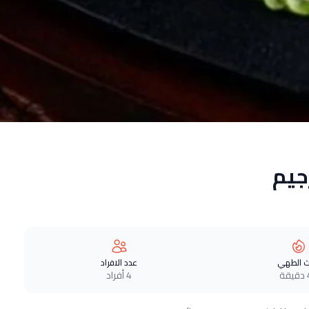
جيم
 الطهي
عدد الافراد
ة
4 أفراد