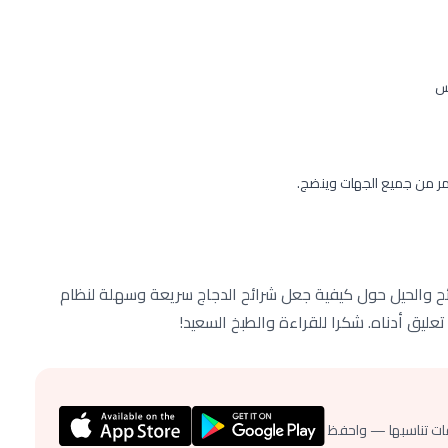
نس
مر من جميع الجهات وينضج.
ح والحيل حول كيفية جعل شرائح الدجاج سريعة وسهلة لنظام
عليق أدناه. شكرا للقراءة والطبخ السعيد!
ات تناسبها — واحفظ