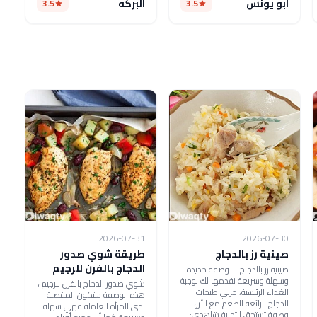
ابو يونس
البركه
3.5
3.5
2026-07-31
2026-07-30
صينية رز بالدجاج
طريقة شوي صدور
الدجاج بالفرن للرجيم
صينية رز بالدجاج ... وصفة جديدة
وسهلة وسريعة نقدمها لك لوجبة
شوي صدور الدجاج بالفرن للرجيم ،
الغداء الرئيسية، جربي طبخات
هذه الوصفة ستكون المفضلة
الدجاج الرائعة الطعم مع الأرز،
لدى المرأة العاملة فهي سهلة
وصفة تستحق التجربة شاهدي: