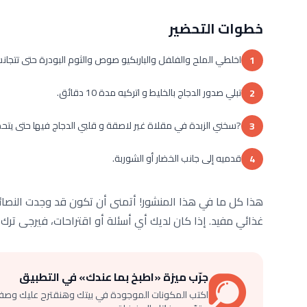
خطوات التحضير
اخلطي الملح والفلفل والباربكيو صوص والثوم البودرة حتى تتجا
1
تبلي صدور الدجاج بالخليط و اتركيه مدة 10 دقائق.
2
?سخني الزبدة في مقلاة غير لاصقة و قلبي الدجاج فيها حتى يتح
3
قدميه إلى جانب الخضار أو الشوربة.
4
هذا كل ما في هذا المنشور! أتمنى أن تكون قد وجدت النصائ
غذائي مفيد. إذا كان لديك أي أسئلة أو اقتراحات، فيرجى ترك ت
جرّب ميزة «اطبخ بما عندك» في التطبيق
اكتب المكونات الموجودة في بيتك وهنقترح عليك وصف