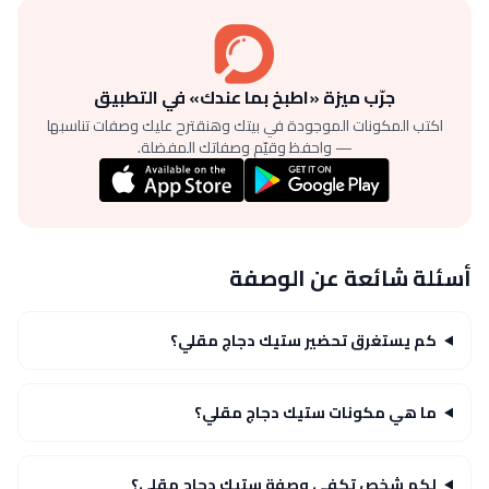
جرّب ميزة «اطبخ بما عندك» في التطبيق
اكتب المكونات الموجودة في بيتك وهنقترح عليك وصفات تناسبها
— واحفظ وقيّم وصفاتك المفضلة.
أسئلة شائعة عن الوصفة
كم يستغرق تحضير ستيك دجاج مقلي؟
ما هي مكونات ستيك دجاج مقلي؟
لكم شخص تكفي وصفة ستيك دجاج مقلي؟