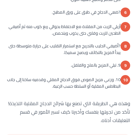
?ضعي الدجاج في طبق على ورق المطبخ.
6
أزيلي الزيت من المقلاة مع الاحتفاظ بحوالي ربع كوب منه ثم أضيفي
7
الطحين للزيت وقلبي حتى يذوب ويتحمص.
?أضيفي الحليب بالتدريج مع استمرار التقليب على حرارة متوسطة حتى
8
يبدأ المزيج بالتكاثف ويصبح سميكا.
9. تبلي المزيج بالملح والفلفل.
9
10. وزعي مزيج الصوص فوق الدجاج المقلي وقدميه ساخنا إلى جانب
10
البطاطس المقلية أو السلطة حسب الرغبة.
وهذه هي الطريقة التي تصنع بها شرائح الدجاج المقلية اللذيذة!
تأكد من تجربتها بنفسك وأخبرنا كيف تسير الأمور في قسم
التعليقات أدناه.