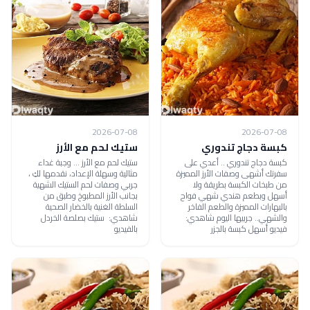
2026-07-08
2026-07-08
كبسة دجاج تندوري
ستيك لحم مع الأرز
كبسة دجاج تندوري .. أعدي على
ستيك لحم مع الأرز ... وجبة غداء
سفرتك أشهى وصفات الأرز المميزة
مثالية وسهلة الإعداد، نقدمها لكِ ،
من طبخات الكبسة بطريقة ولا
جربي وصفات لحم الستيك الشهية
أسهل وبطعم هندي شهي فواح
بجانب الأرز المطبوخ وطبق من
بالبهارات المميزة والطعم الفاخر
السلطة الغنية بالخضار الصحية
والشهي.. جربيها اليوم شاهدي:
شاهدي: ستيك بصلصة الخردل
فيديو أسهل كبسة بالجزر
بالفيديو