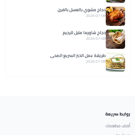
دجاج مشوي بالعسل بالفرن
2026-07-08
دجاج شاورما متبل للرجيم
2026-07-08
طريقة عمل الخبز السريع الصحى
2026-07-08
روابط سريعة
أضف مطعمك