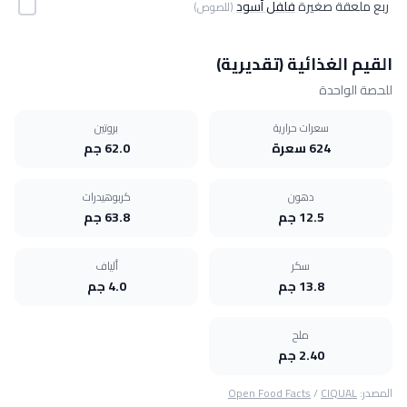
ربع ملعقة صغيرة
فلفل أسود
(للصوص)
القيم الغذائية (تقديرية)
للحصة الواحدة
سعرات حرارية
بروتين
624 سعرة
62.0 جم
دهون
كربوهيدرات
12.5 جم
63.8 جم
سكر
ألياف
13.8 جم
4.0 جم
ملح
2.40 جم
المصدر:
CIQUAL
/
Open Food Facts