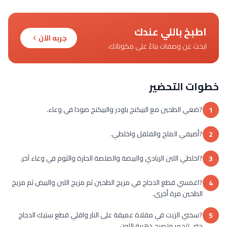
اطبخ باللي عندك
جربه الآن
ابحث عن وصفات بناءً على مكوناتك.
خطوات التحضير
?ضعي الطحين مع البيكنج باودر والبيكنج صودا في وعاء.
1
?أضيفي الملح والفلفل واخلطي.
2
?اخلطي اللبن الزبادي والبيضة والصلصة الحارة والثوم في وعاء آخر.
3
?اغمسي قطع الدجاج في مزيج الطحين ثم مزيج اللبن والبيض ثم مزيج
4
الطحين مرة أخرى.
?سخني الزيت في مقلاة عميقة على النار واقلي قطع ستيك الدجاج
5
حتى تتحمر وتصبح ذهبية اللون.