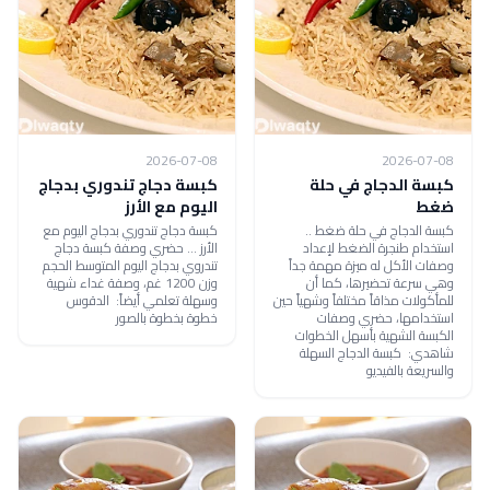
2026-07-08
2026-07-08
كبسة الدجاج في حلة
كبسة دجاج تندوري بدجاج
ضغط
اليوم مع الأرز
كبسة الدجاج في حلة ضغط ..
كبسة دجاج تندوري بدجاج اليوم مع
استخدام طنجرة الضغط لإعداد
الأرز ... حضري وصفة كبسة دجاج
وصفات الأكل له ميزة مهمة جداً
تندروي بدجاج اليوم المتوسط الحجم
وهي سرعة تحضيرها، كما أن
وزن 1200 غم، وصفة غداء شهية
للمأكولات مذاقاً مختلفاً وشهياً حين
وسهلة تعلمي أيضاً: الدقوس
استخدامها، حضري وصفات
خطوة بخطوة بالصور
الكبسة الشهية بأسهل الخطوات
شاهدي: كبسة الدجاج السهلة
والسريعة بالفيديو