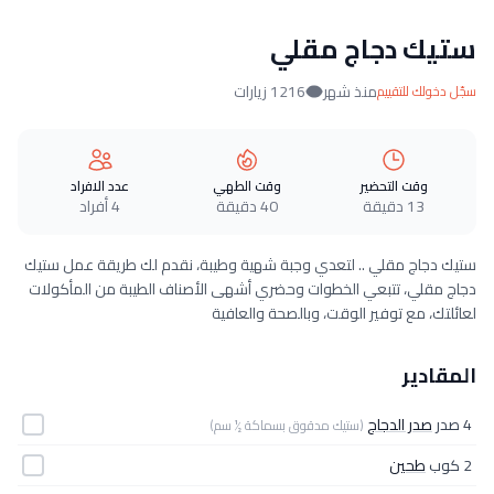
ستيك دجاج مقلي
منذ شهر
1216 زيارات
سجّل دخولك للتقييم
وقت التحضير
وقت الطهي
عدد الافراد
13 دقيقة
40 دقيقة
4 أفراد
ستيك دجاج مقلي .. لتعدي وجبة شهية وطيبة، نقدم لك طريقة عمل ستيك
دجاج مقلي، تتبعي الخطوات وحضري أشهى الأصناف الطيبة من المأكولات
لعائلتك، مع توفير الوقت، وبالصحة والعافية
المقادير
4 صدر
صدر الدجاج
(ستيك مدقوق بسماكة ½ سم)
2 كوب
طحين