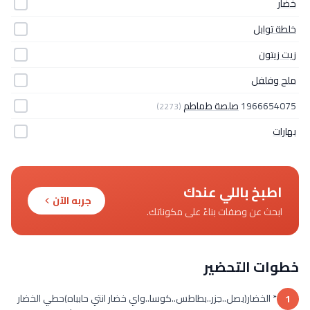
خضار
خلطة توابل
زيت زيتون
ملح وفلفل
1966654075
صلصة طماطم
(2273)
بهارات
اطبخ باللي عندك
جربه الآن
ابحث عن وصفات بناءً على مكوناتك.
خطوات التحضير
* الخضار(بصل..جزر..بطاطس..كوسا..واي خضار انتي حابباه)حطي الخضار
1