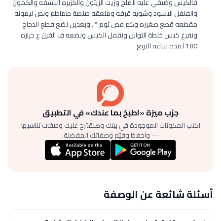
فالكيس وضيفي عليه الملح وزيت الزيتون والكزبره الناشفه والكمون
والفلفل الاسود وشويه قرفه وملعقه صلصة طماطم ونص ليمونه
مقطعه قطع صغيره وكم فص ثوم * . وبعدين نضع قطع الدجاج
ونفرغ كيس خلطة التوابل ونقفل الكيس ونضعه ف الفرن ع حراره
180 لمده ساعه الاربع
جرّب ميزة «اطبخ بما عندك» في التطبيق
اكتب المكونات الموجودة في بيتك وهنقترح عليك وصفات تناسبها
— واحفظ وقيّم وصفاتك المفضلة.
أسئلة شائعة عن الوصفة