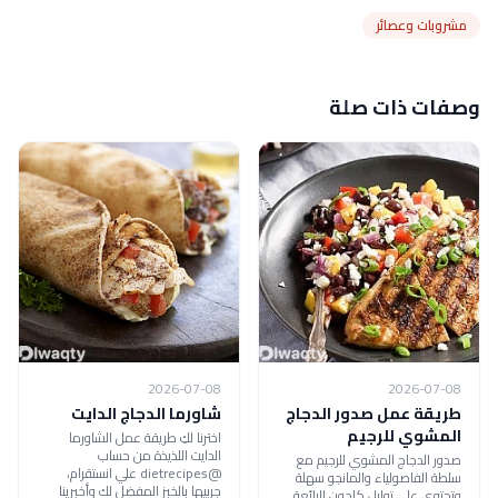
مشروبات وعصائر
وصفات ذات صلة
2026-07-08
2026-07-08
طريقة عمل صدور الدجاج
شاورما الدجاج الدايت
المشوي للرجيم
اخترنا لكِ طريقة عمل الشاورما
الدايت اللذيذة من حساب
صدور الدجاج المشوي للرجيم مع
@dietrecipes علي انستقرام،
سلطة الفاصولياء والمانجو سهلة
جربيها بالخبز المفضل لك وأخبرينا
وتحتوي على توابل كاجون الرائعة