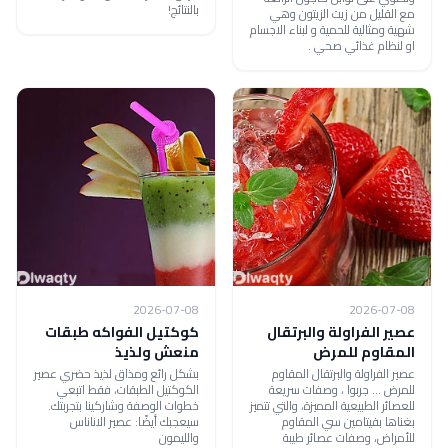
بالنتائج!
مع القليل من زيت الزيتون وهي
شهية ومثالية للحمية و لبناء الاجسام
او لنظام غذائي صحي .
2026-07-08
2026-07-08
عصير الفراولة والبرتقال
كوكتيل الفواكه طبقات
المقاوم للمرض
منعش ولذيذ
عصير الفراولة والبرتقال المقاوم
بشكل رائع ومذاق لذيذ حضري عصير
للمرض ... جربوا ، وصفات سريعة
الكوكتيل الطبقات، فقط اتبعي
للعصائر الطبيعية المميزة، والتي تتميز
خطوات الوصفة وشاركينا بتجربتك.
بغناها بفيتامين سي المقاوم
سيعجبك أيضًا: عصير الاناناس
للأمراض، وصفات عصائر طيبة
والليمون