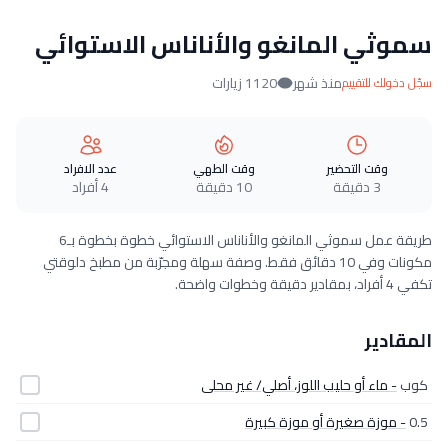
سموثي المانغو والأناناس الاستوائي
منذ شهر
1120 زيارات
سجّل دخولك للتقييم
وقت التحضير
وقت الطهي
عدد الافراد
3 دقيقة
10 دقيقة
4 أفراد
طريقة عمل سموثي المانغو والأناناس الاستوائي خطوة بخطوة بـ6
مكونات وفي 10 دقائق فقط. وصفة سهلة ومجرّبة من مطبخ دلوقتي
تكفي 4 أفراد، بمقادير دقيقة وخطوات واضحة.
المقادير
كوب
- ماء أو حليب اللوز، أصلي/ غير محلى
0.5
- موزة صغيرة أو موزة كبيرة