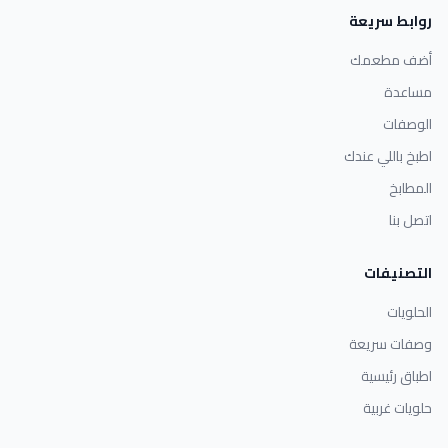
روابط سريعة
أضف مطعمك
مساعدة
الوصفات
اطبخ باللي عندك
المطابخ
اتصل بنا
التصنيفات
الحلويات
وصفات سريعة
اطباق رئيسية
حلويات غربية