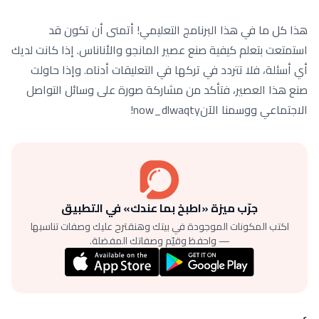
هذا كل ما في هذا البرنامج التعليمي! أتمنى أن تكون قد
استمتعت بتعلم كيفية صنع عصير المانجو والأناناس. إذا كانت لديك
أي أسئلة، فلا تتردد في تركها في التعليقات أدناه. وإذا حاولت
صنع هذا العصير، فتأكد من مشاركة صورة على وسائل التواصل
الاجتماعي ووسمنا الآنnow_dlwaqty!
جرّب ميزة «اطبخ بما عندك» في التطبيق
اكتب المكونات الموجودة في بيتك وهنقترح عليك وصفات تناسبها
— واحفظ وقيّم وصفاتك المفضلة.