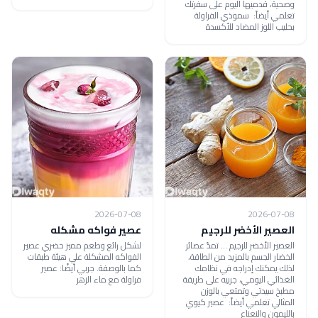
وصحية، قدميها اليوم على سفرتك
تعلمي أيضاً: سموذي الفراولة
بحليب اللوز المضاد للأكسدة
2026-07-08
2026-07-08
العصير الأخضر للرجيم
عصير فواكه مشكله
العصير الأخضر للرجيم ... تمدّ عصائر
لشكل رائع وطعم مميز حضري عصير
الخضار الجسم بالمزيد من الطاقة،
الفواكه المشكلة علي هيئة طبقات
لذلك يمكنك إدراجه في نظامك
كما بالوصفة. جربي أيضًا: عصير
الغذائي اليومي، جربيه على طريقة
فراولة مع ماء الزهر
مطبخ سيدتي وتمتعي بالوزن
المثالي تعلمي أيضاً: عصير كيوي
بالليمون والنعناع