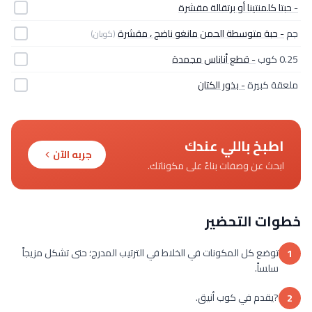
- حبتا كلمنتينا أو برتقالة مقشرة
جم
- حبة متوسطة الحمن مانغو ناضج ، مقشرة
(كوبان)
0.25 كوب
- قطع أناناس مجمدة
ملعقة كبيرة
- بذور الكتان
اطبخ باللي عندك
جربه الآن
ابحث عن وصفات بناءً على مكوناتك.
خطوات التحضير
توضع كل المكونات في الخلاط في الترتيب المدرج؛ حتى تشكل مزيجاً
1
سلساً.
?يقدم في كوب أنيق.
2