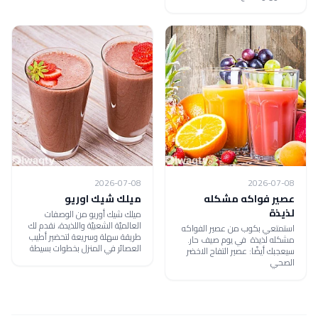
2026-07-08
2026-07-08
عصير فواكه مشكله
ميلك شيك اوريو
لذيذة
ميلك شيك أوريو من الوصفات
العالميّة الشعبيّة واللذيدة، نقدم لك
استمتعي بكوب من عصير الفواكه
طريقة سهلة وسريعة لتحضير أطيب
مشكله لذيذة في يوم صيف حار.
العصائر في المنزل بخطوات بسيطة
سيعجبك أيضًا: عصير التفاح الاخضر
الصحي