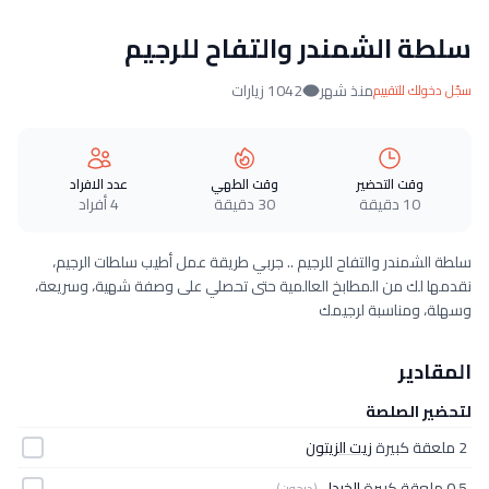
سلطة الشمندر والتفاح للرجيم
منذ شهر
1042 زيارات
سجّل دخولك للتقييم
وقت التحضير
وقت الطهي
عدد الافراد
10 دقيقة
30 دقيقة
4 أفراد
سلطة الشمندر والتفاح للرجيم .. جربي طريقة عمل أطيب سلطات الرجيم،
نقدمها لك من المطابخ العالمية حتى تحصلي على وصفة شهية، وسريعة،
وسهلة، ومناسبة لرجيمك
المقادير
لتحضير الصلصة
2 ملعقة كبيرة
زيت الزيتون
0.5 ملعقة كبيرة
الخردل
(ديجون)