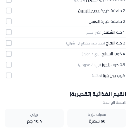
2 ملعقة كبيرة
عصير الليمون
2 ملعقة كبيرة
العسل
1 حبة
الشمندر
(كبير الحجم)
2 حبة
التفاح
(حجم كبير، مقطّع إلى شرائح)
4 كوب
السبانخ
(بيبي / مورّق)
0.5 كوب
الجوز
(نيء / مجروش)
كوب
جبن فيتا
(مفتت)
القيم الغذائية (تقديرية)
للحصة الواحدة
سعرات حرارية
بروتين
66 سعرة
10.4 جم