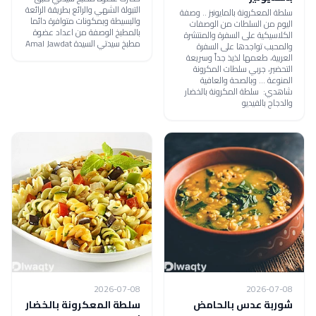
التبولة الشهي والرائع بطريقة الرائعة
سلطة المعكرونة بالمايونيز .. وصفة
والبسيطة وبمكونات متوافرة دائما
اليوم من السلطات من الوصفات
بالمطبخ الوصفة من اعداد عضوة
الكلاسيكية على السفرة والمنتشرة
مطبخ سيدتي السيدة Amal Jawdat
والمحبب تواجدها على السفرة
العربية، طعمها لذيذ جداً وسريعة
التحضير، جربي سلطات المكرونة
المنوعة ... وبالصحة والعافية
شاهدي: سلطة المكرونة بالخضار
والدجاج بالفيديو
2026-07-08
2026-07-08
شوربة عدس بالحامض
سلطة المعكرونة بالخضار