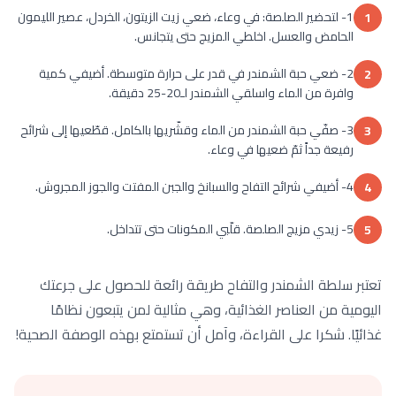
1- لتحضير الصلصة: في وعاء، ضعي زيت الزيتون، الخردل، عصير الليمون
1
الحامض والعسل. اخلطي المزيج حتى يتجانس.
2- ضعي حبة الشمندر في قدر على حرارة متوسطة. أضيفي كمية
2
وافرة من الماء واسلقي الشمندر لـ20-25 دقيقة.
3- صفّي حبة الشمندر من الماء وقشّريها بالكامل. قطّعيها إلى شرائح
3
رفيعة جداً ثمّ ضعيها في وعاء.
4- أضيفي شرائح التفاح والسبانخ والجبن المفتت والجوز المجروش.
4
5- زيدي مزيج الصلصة. قلّبي المكونات حتى تتداخل.
5
تعتبر سلطة الشمندر والتفاح طريقة رائعة للحصول على جرعتك
اليومية من العناصر الغذائية، وهي مثالية لمن يتبعون نظامًا
غذائيًا. شكرا على القراءة، وآمل أن تستمتع بهذه الوصفة الصحية!