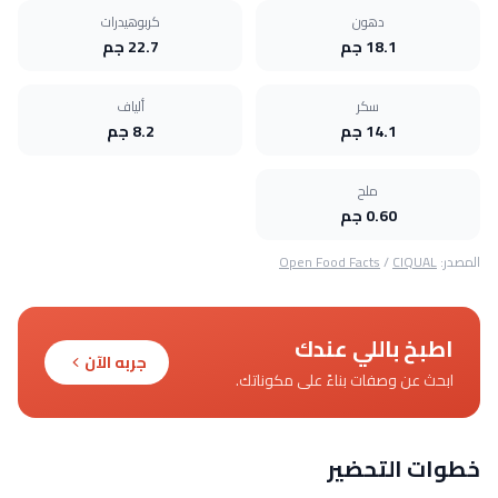
دهون
كربوهيدرات
18.1 جم
22.7 جم
سكر
ألياف
14.1 جم
8.2 جم
ملح
0.60 جم
المصدر:
CIQUAL
/
Open Food Facts
اطبخ باللي عندك
جربه الآن
ابحث عن وصفات بناءً على مكوناتك.
خطوات التحضير