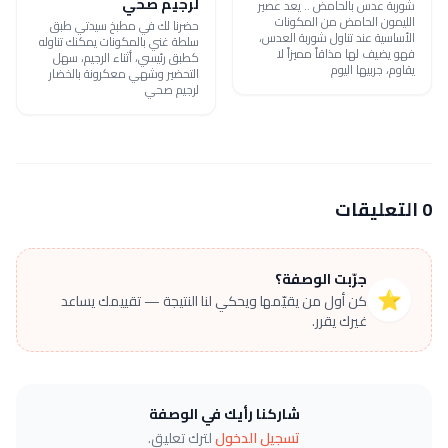
لرجيم صحي
شوربة عدس بالحامض .. يعد عصير
الليمون الحامض من المكونات
حضرنا لك في مطبخ سيدتي طبق
الأساسية عند تناول شوربة العدس،
سلطة غني بالمكونات يمكنك تناوله
فهو يضيف لها مذاقاً مميزاً لا
كطبق رئيسي، أثناء الرجيم، سهل
يقاوم، جربيها اليوم
التحضير وشهي معكرونة بالخضار
لرجيم صحي
0 التعليقات
جرّبت الوصفة؟
⭐
كن أول من يقيّمها ويحكي لنا النتيجة — تقييمك يساعد
غيرك يقرر.
شاركنا رأيك في الوصفة
تسجيل الدخول
لترك تعليق.