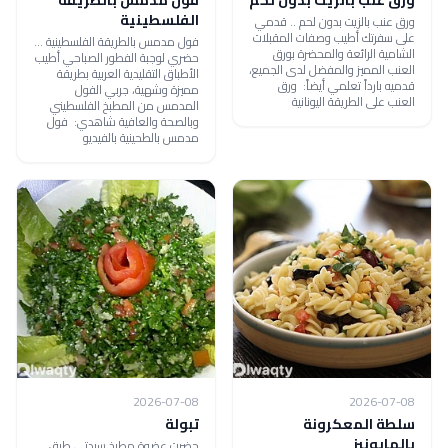
ورق عنب بالزيت بدون لحم
فول مدمس بالطريقة
الفلسطينية
ورق عنب بالزيت بدون لحم .. قدمي
على سفرتك أطيب وصفات المقبلات
فول مدمس بالطريقة الفلسطينية ...
الشامية الرائعة والمحضرة بورق
حضري لوجبة الفطور الصباحي أطيب
العنب المميز والمفضل لدى الجميع،
الأطباق التقليدية العربية بطريقة
قدميه بارداً تعلمي أيضاً: ورق
مميزة وشهية، جربي الفول
العنب على الطريقة اليونانية
المدمس من المطبخ الفلسطيني
وبالصحة والعافية شاهدي: فول
مدمس بالطحينية بالفيديو
2026-07-08
2026-07-08
سلطة المعكرونة
تبولة
بالمايونيز
حضرت عضوة مطبخ سيدتي طبق