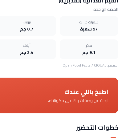
القيم الغذائية (تقديرية)
للحصة الواحدة
سعرات حرارية
بروتين
97 سعرة
0.7 جم
سكر
ألياف
9.1 جم
2.4 جم
المصدر:
CIQUAL
/
Open Food Facts
اطبخ باللي عندك
ابحث عن وصفات بناءً على مكوناتك.
خطوات التحضير