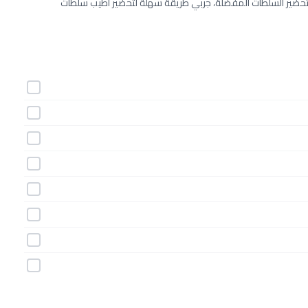
ي تحضير السلطات المفضلة، جربي طريقة سهلة لتحضير أطيب سلطات