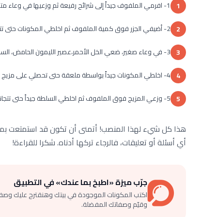
1- افرمي الملفوف جيداً إلى شرائح رفيعة ثم وزعيها في وعاء متوسط الحجم.
1
2- أضيفي الجزر فوق كمية الملفوف ثم اخلطي المكونات حتى تتداخل.
2
3- في وعاء صغير، ضعي الخل الأحمر،عصير الليمون الحامض، السكر وزيت الزيتون ثم نكهي بالملح والفلفل الأسود.
3
4- اخلطي المكونات جيداً بواسطة ملعقة حتى تحصلي على مزيج متجانس.
4
5- وزعي المزيج فوق الملفوف ثم اخلطي السلطة جيداً حتى تتجانس قبل التقديم على سفرتك.
5
هذا كل شيء لهذا المنصب! أتمنى أن تكون قد استمتعت بمعر
أي أسئلة أو تعليقات، فالرجاء تركها أدناه. شكرا للقراءة!
جرّب ميزة «اطبخ بما عندك» في التطبيق
اكتب المكونات الموجودة في بيتك وهنقترح عليك وصف
وقيّم وصفاتك المفضلة.