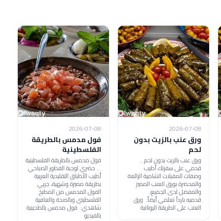
2026-07-08
2026-07-08
ورق عنب بالزيت بدون
فول مدمس بالطريقة
لحم
الفلسطينية
ورق عنب بالزيت بدون لحم ..
فول مدمس بالطريقة الفلسطينية
قدمي على سفرتك أطيب
... حضري لوجبة الفطور الصباحي
وصفات المقبلات الشامية الرائعة
أطيب الأطباق التقليدية العربية
والمحضرة بورق العنب المميز
بطريقة مميزة وشهية، جربي
والمفضل لدى الجميع،
الفول المدمس من المطبخ
قدميه بارداً تعلمي أيضاً: ورق
الفلسطيني وبالصحة والعافية
العنب على الطريقة اليونانية
شاهدي: فول مدمس بالطحينية
بالفيديو