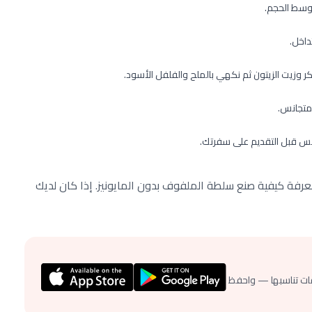
فة كيفية صنع سلطة الملفوف بدون المايونيز. إذا كان لديك
ات تناسبها — واحفظ