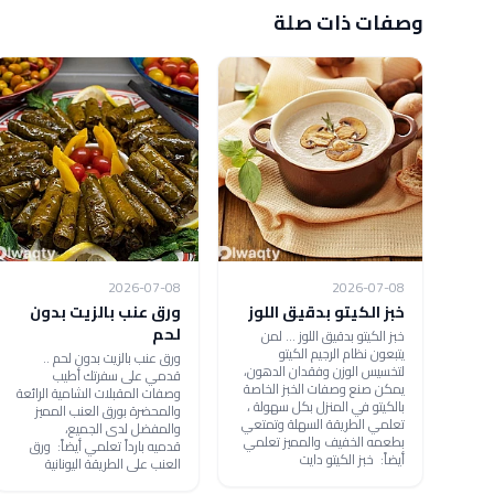
وصفات ذات صلة
2026-07-08
2026-07-08
خبز الكيتو بدقيق اللوز
ورق عنب بالزيت بدون
لحم
خبز الكيتو بدقيق اللوز ... لمن
يتبعون نظام الرجيم الكيتو
ورق عنب بالزيت بدون لحم ..
لتخسيس الوزن وفقدان الدهون،
قدمي على سفرتك أطيب
يمكن صنع وصفات الخبز الخاصة
وصفات المقبلات الشامية الرائعة
بالكيتو في المنزل بكل سهولة ،
والمحضرة بورق العنب المميز
تعلمي الطريقة السهلة وتمتعي
والمفضل لدى الجميع،
بطعمه الخفيف والمميز تعلمي
قدميه بارداً تعلمي أيضاً: ورق
أيضاً: خبز الكيتو دايت
العنب على الطريقة اليونانية