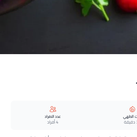
 الطهي
عدد الافراد
ة
4 أفراد