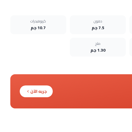
دهون
كربوهيدرات
7.5 جم
10.7 جم
ملح
1.30 جم
جربه الآن