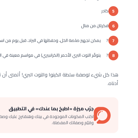
كادر
5
فكرتان من منال
6
? يمكن تجهيز صلصة الخل، وحفظها في البراد، قبل يوم من است
7
? يتوفّر التوت البري الأحمر (الكرانبيري) في مواسم معينة في ال
8
هذا كل شيء لوصفة سلطة الكينوا والتوت البري! أتمنى أن 
أدناه.
جرّب ميزة «اطبخ بما عندك» في التطبيق
اكتب المكونات الموجودة في بيتك وهنقترح عليك وصف
وقيّم وصفاتك المفضلة.