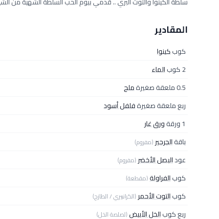
سلطة الكينوا والتوت البري .. قدمي بيوم الحب السلطة الشهية من الشي
المقادير
كوب
كينوا
2 كوب
الماء
0.5 ملعقة صغيرة
ملح
ربع ملعقة صغيرة
فلفل أسود
1 ورقة
ورق غار
باقة
الجرجير
(مفروم)
عود
البصل الأخضر
(مفروم)
كوب
الفراولة
(مقطعة)
كوب
التوت الأحمر
(الكرانبيري / الطازج)
ربع كوب
الخل الأبيض
(لصلصة الخل)