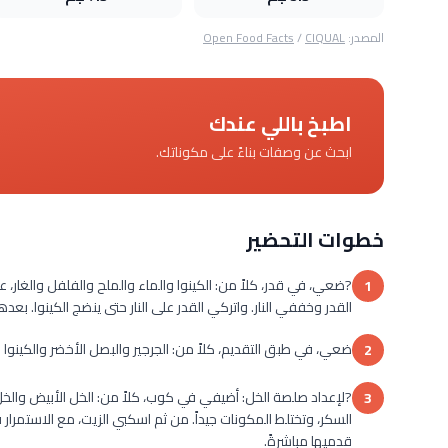
المصدر:
CIQUAL
/
Open Food Facts
اطبخ باللي عندك
ابحث عن وصفات بناءً على مكوناتك.
خطوات التحضير
?ضعي، في قدر، كلاً من: الكينوا والماء والملح والفلفل والغار، 
1
القدر وخففي النار. واتركي القدر على النار حتى ينضج الكينوا. بعدها،
ضعي، في طبق التقديم، كلاً من: الجرجير والبصل الأخضر والكينوا ال
2
?لإعداد صلصة الخل: أضيفي في كوب، كلاً من: الخل الأبيض وال
3
السكر، وتختلط المكونات جيداً. من ثم اسكبي الزيت، مع الاستمر
قدميها مباشرةً.