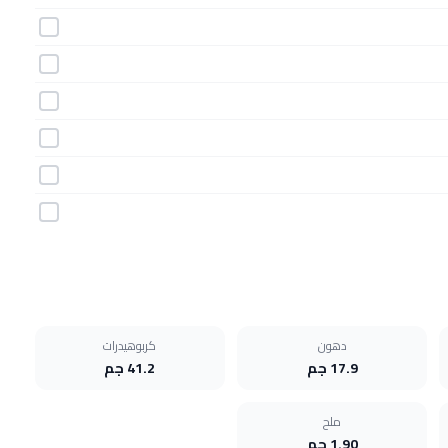
دهون
كربوهيدرات
17.9 جم
41.2 جم
ملح
1.90 جم