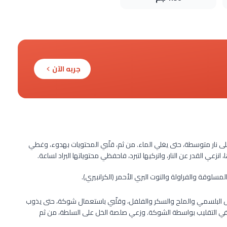
جربه الآن
على نار متوسطة، حتى يغلي الماء. من ثم، قلّبي المحتويات بهدوء، وغطي
 انزعي القدر عن النار، واتركيها لتبرد، فاحفظي محتوياتها البراد لساعة.
مسلوقة والفراولة والتوت البري الأحمر (الكرانبيري).
خل البلسمي والملح والسكر والفلفل، وقلّبي باستعمال شوكة، حتى يذوب
ار في التقليب بواسطة الشوكة. وزعي صلصة الخل على السلطة، من ثم